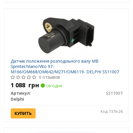
Датчик положення розподільного валу MB
Sprinter/Viano/Vito 97-
M166/OM668/OM642/M271/OM6119- DELPHI SS11007
0 отзывов
1 088
грн
сегодня
Артикул:
SS11007
Delphi
Код: 7376-26
КУПИТЬ