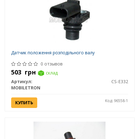
Датчик положення розподільного валу
0 отзывов
503
грн
склад
Артикул:
CS-E332
MOBILETRON
Код: 96558-1
КУПИТЬ