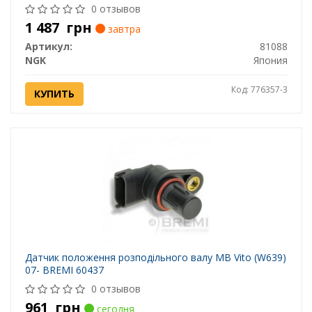
0 отзывов
1 487
грн
завтра
Артикул:
81088
NGK
Япония
Код: 776357-3
КУПИТЬ
Датчик положення розподільного валу MB Vito (W639)
07- BREMI 60437
0 отзывов
961
грн
сегодня