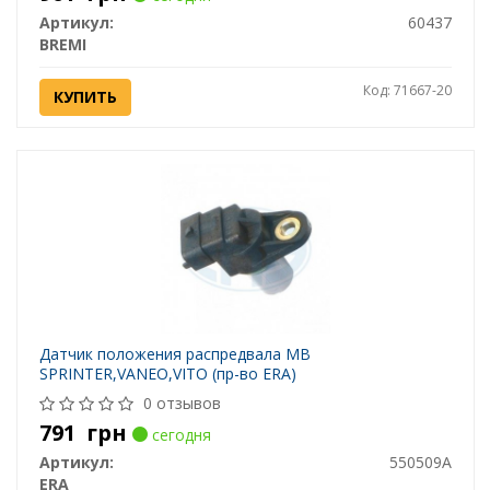
Артикул:
60437
BREMI
Код: 71667-20
КУПИТЬ
Датчик положения распредвала MB
SPRINTER,VANEO,VITO (пр-во ERA)
0 отзывов
791
грн
сегодня
Артикул:
550509A
ERA