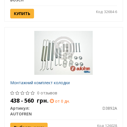
Код: 32684-6
КУПИТЬ
Монтажний комплект колодки
0 отзывов
438 - 560
грн.
от 0 дн.
Артикул:
D3892A
AUTOFREN
Код: 126028