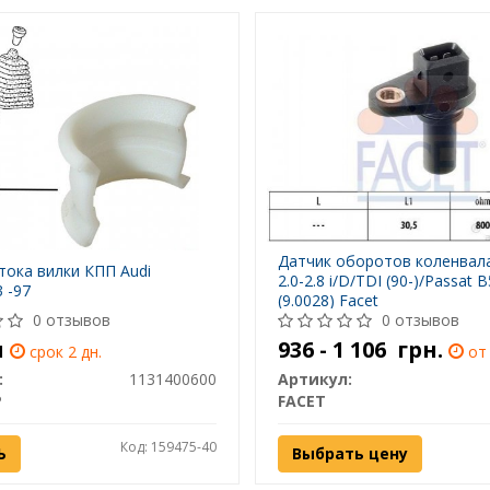
Датчик оборотов коленвал
тока вилки КПП Audi
2.0-2.8 i/D/TDI (90-)/Passat 
 -97
(9.0028) Facet
0 отзывов
0 отзывов
н
936 - 1 106
грн.
срок 2 дн.
от 
:
1131400600
Артикул:
P
FACET
Код: 159475-40
Ь
Выбрать цену