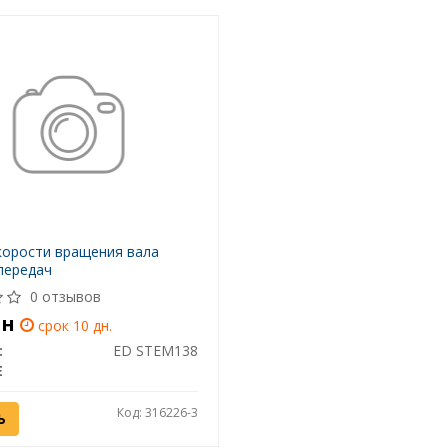
корости вращения вала
передач
0 отзывов
рн
срок 10 дн.
:
ED STEM138
E
Код: 316226-3
Ь