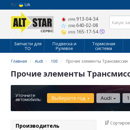
RU
UA
913-04-34
(099)
640-02-08
(098)
165-17-54
(093)
Запчасти для
Подвеска и
Тормозная
ТО
Рулевое
система
Главная
Audi
100
Прочие элементы Трансмиссии
Прочие элементы Трансмисси
Уточните
Выберите год
Audi
автомобиль:
Сортиров
Производитель