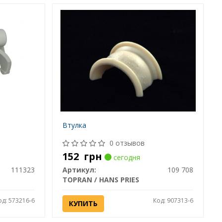
Втулка
0 отзывов
152
грн
сегодня
111323
Артикул:
109 708
TOPRAN / HANS PRIES
од: 573216-6
Код: 907313-6
КУПИТЬ