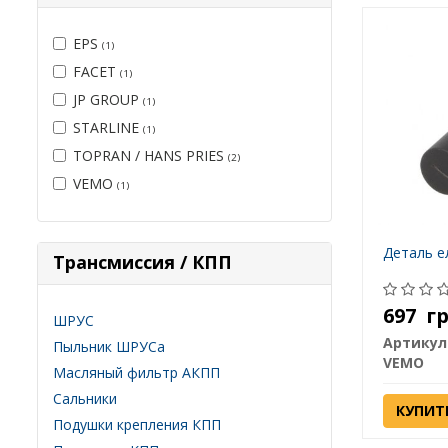
EPS
(1)
FACET
(1)
JP GROUP
(1)
STARLINE
(1)
TOPRAN / HANS PRIES
(2)
VEMO
(1)
Деталь е
Трансмиссия / КПП
697
г
ШРУС
Артикул
Пыльник ШРУСа
VEMO
Масляный фильтр АКПП
Сальники
КУПИТ
Подушки крепления КПП