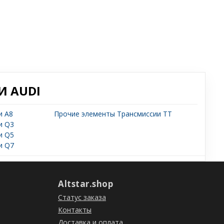
И AUDI
и A8
Прочие элементы Трансмиссии TT
и Q3
и Q5
и Q7
Altstar.shop
Статус заказа
Контакты
Доставка и оплата