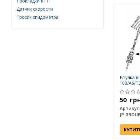
Прокладки КПП
Датчик скорости
Тросик спидометра
Втулка ш
100/A6/T3
50
гр
Артикул
JP GROU
КУПИТ