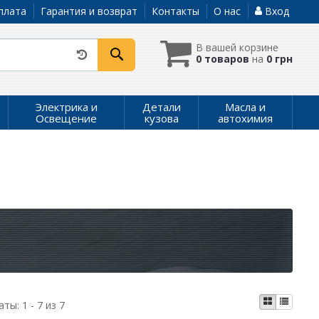
плата
Гарантия и возврат
Контакты
О нас
Вход
В вашей корзине
0 товаров
на
0 грн
Электрика и
Детали
Масла и
Освещение
кузова
автохимия
аты:
1 - 7 из 7