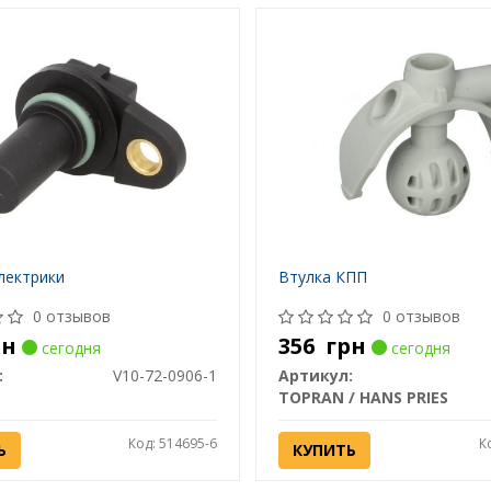
лектрики
Втулка КПП
0 отзывов
0 отзывов
рн
356
грн
сегодня
сегодня
:
V10-72-0906-1
Артикул:
TOPRAN / HANS PRIES
Код: 514695-6
К
Ь
КУПИТЬ