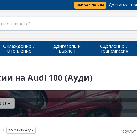
Доставка и о
Запрос по VIN
Охлаждение и
Двигатель и
Сцепление и
Отопление
Выхлоп
трансмиссия
и на Audi 100 (Ауди)
100
ка:
по рейтингу
Результ