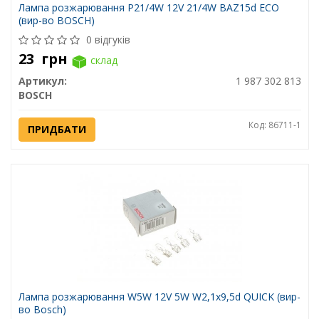
Лампа розжарювання P21/4W 12V 21/4W BAZ15d ECO
(вир-во BOSCH)
0 відгуків
23
грн
склад
Артикул:
1 987 302 813
BOSCH
Код: 86711-1
ПРИДБАТИ
Лампа розжарювання W5W 12V 5W W2,1x9,5d QUICK (вир-
во Bosch)