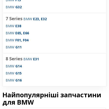
BMW
G32
7 Series
BMW
E23, E32
BMW
E38
BMW
E65, E66
BMW
F01, F04
BMW
G11
8 Series
BMW
E31
BMW
G14
BMW
G15
BMW
G16
Найпопулярніші запчастини
для BMW