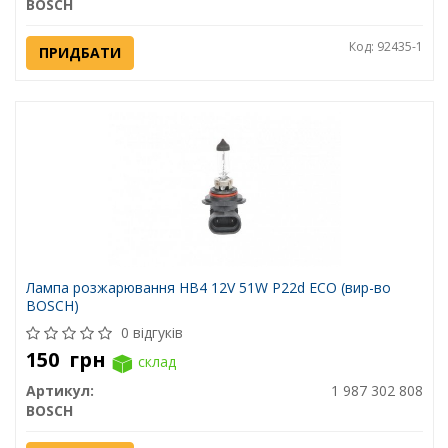
BOSCH
Код: 92435-1
ПРИДБАТИ
Лампа розжарювання HB4 12V 51W P22d ECO (вир-во
BOSCH)
0 відгуків
150
грн
склад
Артикул:
1 987 302 808
BOSCH