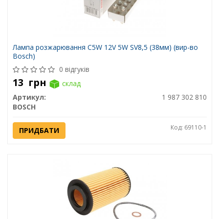
Лампа розжарювання C5W 12V 5W SV8,5 (38мм) (вир-во
Bosch)
0 відгуків
13
грн
склад
Артикул:
1 987 302 810
BOSCH
Код: 69110-1
ПРИДБАТИ