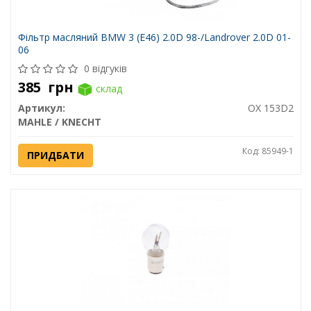
Фільтр масляний BMW 3 (E46) 2.0D 98-/Landrover 2.0D 01-
06
0 відгуків
385
грн
склад
Артикул:
OX 153D2
MAHLE / KNECHT
Код: 85949-1
ПРИДБАТИ