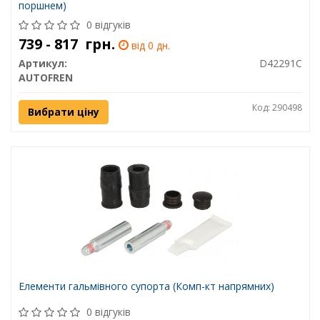
поршнем)
0 відгуків
739 - 817
грн.
від 0 дн.
Артикул:
D42291C
AUTOFREN
Код: 290498
Вибрати ціну
Елементи гальмівного супорта (Комп-кт напрямних)
0 відгуків