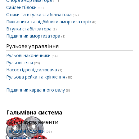
Опора амортизатора
(11)
Сайлентблоки
(63)
Стійки та втулки стабілізатора
(32)
Пильовики та відбійники амортизаторів
(8)
Втулки стабілізатора
(9)
Підшипник амортизатора
(1)
Рульове управління
Рульові наконечники
(14)
Рульові тяги
(20)
Насос гідропідсилювача
(1)
Рульова рейка та кріплення
(18)
Підшипник карданного валу
(6)
Гальмівна система
Гальмівні елементи
Гальмівні колодки
(95)
Гальмівні диски
(74)