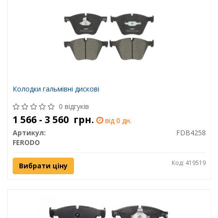
Колодки гальмівні дискові
0 відгуків
1 566 - 3 560
грн.
від 0 дн.
Артикул:
FDB4258
FERODO
Код: 419519
Вибрати ціну