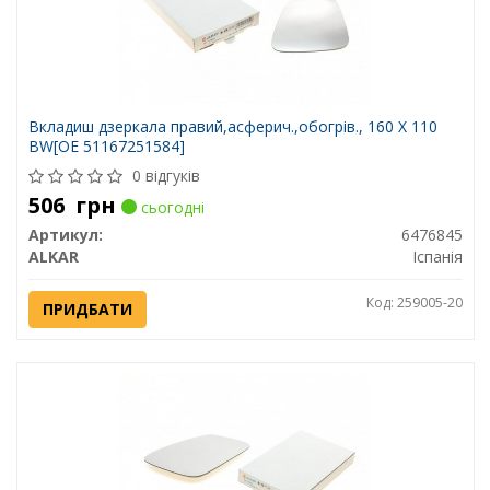
Вкладиш дзеркала правий,асферич.,обогрів., 160 X 110
BW[OE 51167251584]
0 відгуків
506
грн
сьогодні
Артикул:
6476845
ALKAR
Іспанія
Код: 259005-20
ПРИДБАТИ