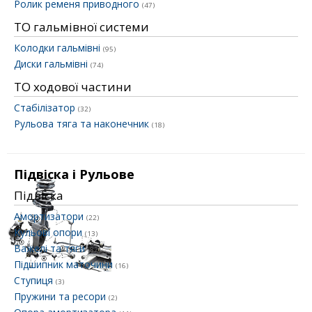
Ролик ременя приводного
(47)
ТО гальмівної системи
Колодки гальмівні
(95)
Диски гальмівні
(74)
ТО ходової частини
Стабілізатор
(32)
Рульова тяга та наконечник
(18)
Підвіска і Рульове
Підвіска
Амортизатори
(22)
Кульові опори
(13)
Важелі та тяги
(82)
Підшипник маточини
(16)
Ступиця
(3)
Пружини та ресори
(2)