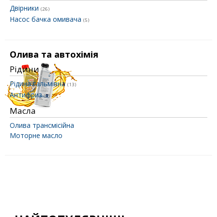
Двірники
(26)
Насос бачка омивача
(5)
Олива та автохімія
Рідини
Рідина гальмівна
(13)
Антифриз
(7)
Масла
Олива трансмісійна
Моторне масло