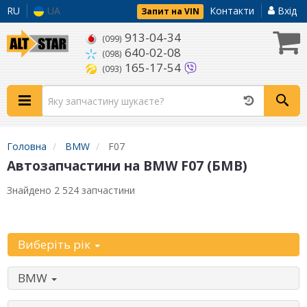
RU
UA
Контакти
Вхід
Запит на VIN
913-04-34
(099)
640-02-08
(098)
165-17-54
(093)
Головна
BMW
F07
Автозапчастини на BMW F07 (БМВ)
Знайдено 2 524 запчастини
Уточніть автомобіль:
Виберіть рік
BMW