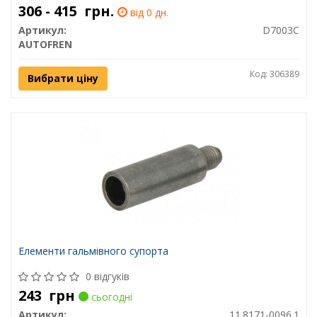
306 - 415
грн.
від 0 дн.
Артикул:
D7003C
AUTOFREN
Код: 306389
Вибрати ціну
Елементи гальмівного супорта
0 відгуків
243
грн
сьогодні
Артикул:
11.8171-0096.1