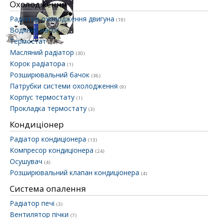
Охолодження
Радіатор охолодження двигуна
(19)
Водяний насос
(60)
Термостат
(32)
Масляний радіатор
(30)
Корок радіатора
(1)
Розширювальний бачок
(36)
Патрубки системи охолодження
(9)
Корпус термостату
(1)
Прокладка термостату
(3)
Кондиціонер
Радіатор кондиціонера
(13)
Компресор кондиціонера
(24)
Осушувач
(4)
Розширювальний клапан кондиціонера
(4)
Система опалення
Радіатор печі
(3)
Вентилятор пічки
(7)