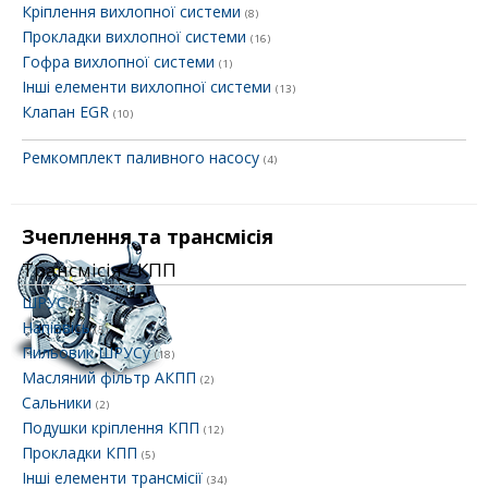
Кріплення вихлопної системи
(8)
Прокладки вихлопної системи
(16)
Гофра вихлопної системи
(1)
Інші елементи вихлопної системи
(13)
Клапан EGR
(10)
Ремкомплект паливного насосу
(4)
Зчеплення та трансмісія
Трансмісія / КПП
ШРУС
(3)
Напіввісь
(5)
Пильовик ШРУСу
(18)
Масляний фільтр АКПП
(2)
Сальники
(2)
Подушки кріплення КПП
(12)
Прокладки КПП
(5)
Інші елементи трансмісії
(34)