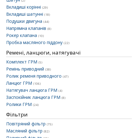
(2)
Вкладиші корінні
(29)
Вкладиші шатунні
(18)
Подушки двигуна
(44)
Напрямна клапанів
(8)
Рокер клапана
(10)
Пробка масляного піддону
(22)
Ремені, ланцюги, натягувачі
Комплект ГРМ
(5)
Ремінь приводний
(38)
Ролик ременя приводного
(47)
Ланцюг ГРМ
(106)
Натягувач ланцюга ГРМ
(4)
Заспокійник ланцюга ГРМ
(8)
Ролики ГРМ
(24)
Фільтри
Повітряний фільтр
(75)
Масляний фільтр
(82)
Паливний фільтр