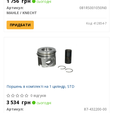
1 756
грн
сьогодні
Артикул:
081RS001050N0
MAHLE / KNECHT
Код: 412854-7
ПРИДБАТИ
Поршень в комплекті на 1 циліндр, STD
0 відгуків
3 534
грн
сьогодні
Артикул:
87-432200-00