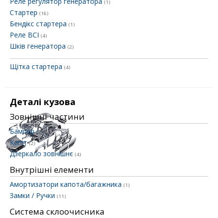
Реле регулятор генератора
(1)
Стартер
(16)
Бендікс стартера
(1)
Реле ВСІ
(4)
Шків генератора
(2)
Щітка стартера
(4)
Деталі кузова
Зовнішні частини
Бампер
(2)
Капіт
(2)
Дзеркало зовнішнє
(4)
Внутрішні елементи
Амортизатори капота/багажника
(1)
Замки / Ручки
(11)
Система склоочисника