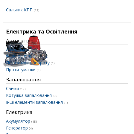
Сальник КПП
(12)
Електрика та Освітлення
Автосвітло
Автолампи
Фара основна
(1)
Покажчики повороту
(1)
Протитуманки
(5)
Запалювання
Свічки
(19)
Котушка запалювання
(30)
Інші елементи запалювання
(1)
Електрика
Акумулятор
(15)
Генератор
(4)