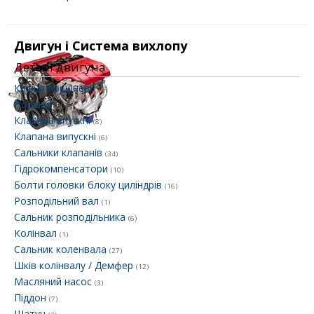
Двигун і Система вихлопу
Деталі двигуна
Кільця поршневі
(15)
Поршня
(10)
Клапана впускні
(8)
Клапана випускні
(6)
Сальники клапанів
(34)
Гідрокомпенсатори
(10)
Болти головки блоку циліндрів
(16)
Розподільний вал
(1)
Сальник розподільника
(6)
Колінвал
(1)
Сальник коленвала
(27)
Шків колінвалу / Демфер
(12)
Масляний насос
(3)
Піддон
(7)
Шатун