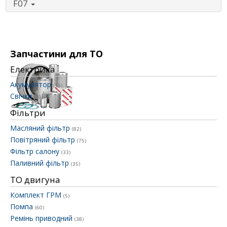
F07
Запчастини для ТО
Електрика
Акумулятор
(15)
Свічки
(19)
Фільтри
Масляний фільтр
(82)
Повітряний фільтр
(75)
Фільтр салону
(33)
Паливний фільтр
(35)
ТО двигуна
Комплект ГРМ
(5)
Помпа
(60)
Ремінь приводний
(38)