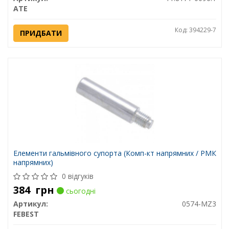
ATE
Код: 394229-7
ПРИДБАТИ
Елементи гальмівного супорта (Комп-кт напрямних / РМК
напрямних)
0 відгуків
384
грн
сьогодні
Артикул:
0574-MZ3
FEBEST