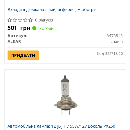
Вкладиш дзеркала лівий, асферич., + обогрів
0 відгуків
501
грн
сьогодні
Артикул:
6475845
ALKAR
Іспанія
Код: 322718-20
ПРИДБАТИ
Автомобiльна лампа: 12 [В] H7 55W/12V цоколь PX26d