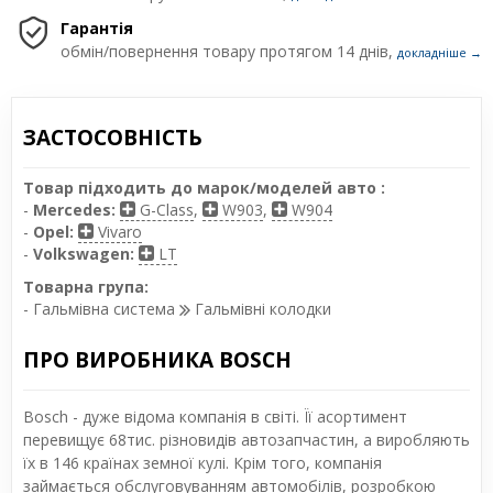
Гарантія
обмін/повернення товару протягом 14 днів,
докладніше →
ЗАСТОСОВНІСТЬ
Товар підходить до марок/моделей авто :
-
Mercedes:
G-Class
,
W903
,
W904
-
Opel:
Vivaro
-
Volkswagen:
LT
Товарна група:
- Гальмівна система
Гальмівні колодки
ПРО ВИРОБНИКА BOSCH
Bosch - дуже відома компанія в світі. Її асортимент
перевищує 68тис. різновидів автозапчастин, а виробляють
їх в 146 країнах земної кулі. Крім того, компанія
займається обслуговуванням автомобілів, розробкою