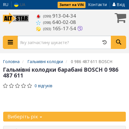
RU
UA
Контакти
Вхід
Запит на VIN
913-04-34
(099)
640-02-08
(098)
165-17-54
(093)
Головна
Гальмівні колодки
0 986 487 611 BOSCH
Гальмівні колодки барабані BOSCH 0 986
487 611
0 відгуків
Уточніть
автомобіль:
Виберіть рік