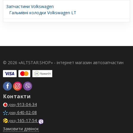
Запчастини Volkswagen
Гальмівні колодки Volkswagen LT
© 2026 «ALTSTAR.SHOP» - інтернет магазин автозапчастин
Контакти
913-04-34
(099)
640-02-08
(098)
165-17-54
(093)
Замовити дзвінок