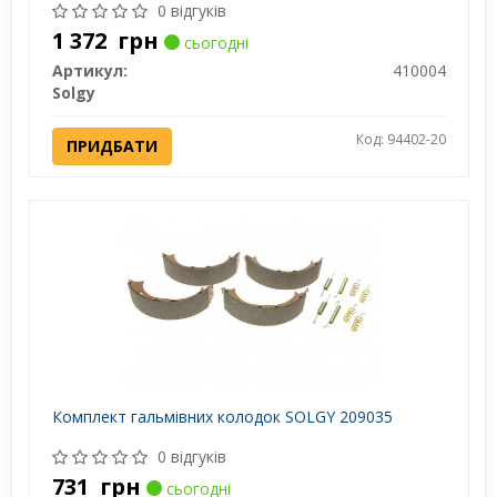
0 відгуків
1 372
грн
сьогодні
Артикул:
410004
Solgy
Код: 94402-20
ПРИДБАТИ
Комплект гальмівних колодок SOLGY 209035
0 відгуків
731
грн
сьогодні