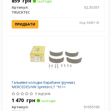
859
грн
сьогодні
Артикул:
02.35.051
TRUCKTEC
Код: 34457-41
ПРИДБАТИ
Гальмівні колодки барабанні (ручник)
MERCEDES/VW Sprinter/LT "91>>
0 відгуків
1 470
грн
сьогодні
Артикул:
91055100