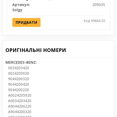
Артикул:
209035
Solgy
Код: 69864-20
ПРИДБАТИ
ОРИГІНАЛЬНІ НОМЕРИ
MERCEDES-BENZ:
0034203420
0024205920
9044200320
9044200420
9044200220
A0024205920
A0034203420
A9044200220
A9044200320