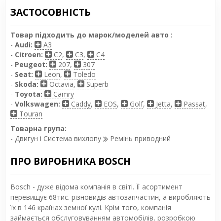
ЗАСТОСОВНІСТЬ
Товар підходить до марок/моделей авто :
-
Audi:
A3
-
Citroen:
C2
,
C3
,
C4
-
Peugeot:
207
,
307
-
Seat:
Leon
,
Toledo
-
Skoda:
Octavia
,
Superb
-
Toyota:
Camry
-
Volkswagen:
Caddy
,
EOS
,
Golf
,
Jetta
,
Passat
,
Touran
Товарна група:
- Двигун і Система вихлопу
Ремінь приводний
ПРО ВИРОБНИКА BOSCH
Bosch - дуже відома компанія в світі. Її асортимент
перевищує 68тис. різновидів автозапчастин, а виробляють
їх в 146 країнах земної кулі. Крім того, компанія
займається обслуговуванням автомобілів, розробкою