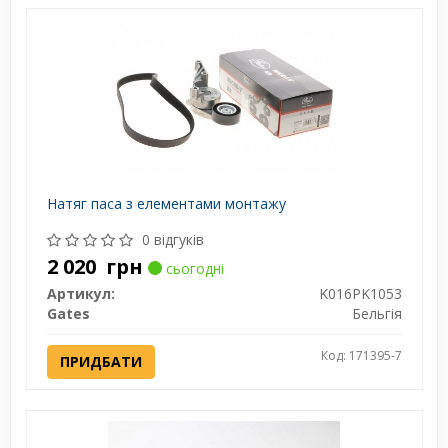
Натяг паса з елементами монтажу
0 відгуків
2 020
грн
сьогодні
Артикул:
K016PK1053
Gates
Бельгія
Код: 171395-7
ПРИДБАТИ