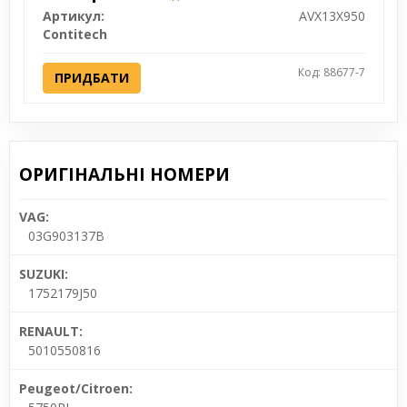
Артикул:
AVX13X950
Contitech
Код: 88677-7
ПРИДБАТИ
ОРИГІНАЛЬНІ НОМЕРИ
VAG:
03G903137B
SUZUKI:
1752179J50
RENAULT:
5010550816
Peugeot/Citroen: