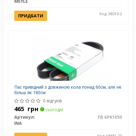
MEYLE
Код: 38010-2
ПРИДБАТИ
Пас привідний з довжиною кола понад 60см, але не
більш як 180см
0 відгуків
465
грн
сьогодні
Артикул:
FB 6PK1050
INA
Код: 18661-20