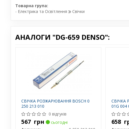
Товарна група:
- Електрика та Освітлення
Свічки
АНАЛОГИ "DG-659 DENSO":
СВІЧКА РОЗЖАРЮВАННЯ BOSCH 0
СВІЧКА
250 213 010
01G 004 
0 відгуків
567
грн
658
г
сьогодні