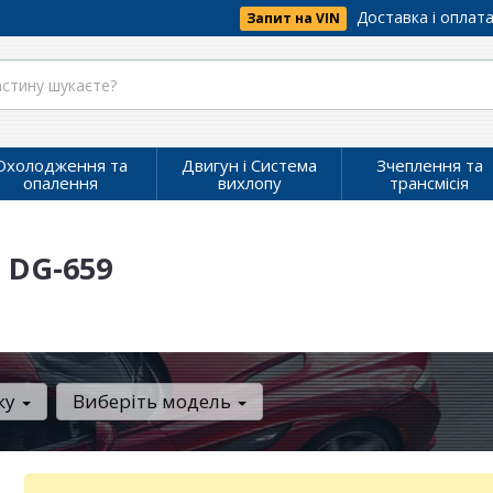
Доставка і оплат
Запит на VIN
Охолодження та
Двигун і Система
Зчеплення та
опалення
вихлопу
трансмісія
 DG-659
ку
Виберіть модель