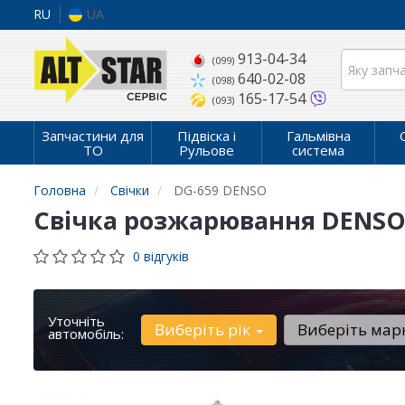
RU
UA
913-04-34
(099)
640-02-08
(098)
165-17-54
(093)
Запчастини для
Підвіска і
Гальмівна
ТО
Рульове
система
Головна
Свічки
DG-659 DENSO
Свічка розжарювання DENSO
0 відгуків
Уточніть
Виберіть рік
Виберіть мар
автомобіль: