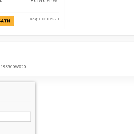
:
F 01G 004 030
Код: 1001035-20
БАТИ
198500W020