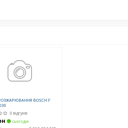
 РОЗЖАРЮВАННЯ BOSCH F
030
0 відгуків
рн
сьогодні