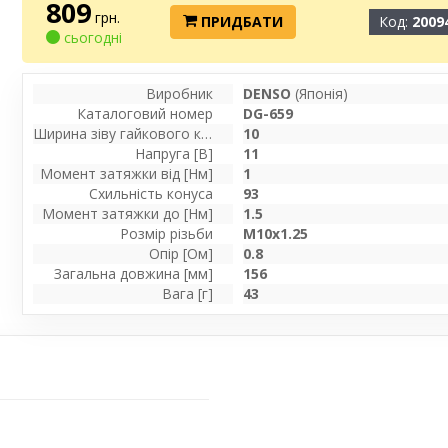
809
грн.
ПРИДБАТИ
Код:
2009
сьогодні
Виробник
DENSO
(Японія)
Каталоговий номер
DG-659
Ширина зіву гайкового ключа
10
Напруга [В]
11
Момент затяжки від [Нм]
1
Схильність конуса
93
Момент затяжки до [Нм]
1.5
Розмір різьби
M10x1.25
Опір [Ом]
0.8
Загальна довжина [мм]
156
Вага [г]
43