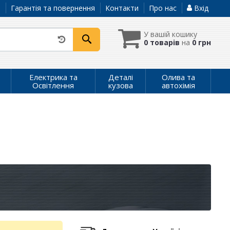
а
Гарантія та повернення
Контакти
Про нас
Вхід
У вашій кошику
0 товарів
на
0 грн
Електрика та
Деталі
Олива та
Освітлення
кузова
автохімія