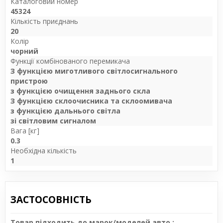
Каталоговий номер
45324
Кількість приєднань
20
Колір
чорний
Функції комбінованого перемикача
З функцією миготливого світлосигнального
пристрою
з функцією очищення заднього скла
З функцією склоочисника та склоомивача
з функцією дальнього світла
зі світловим сигналом
Вага [кг]
0.3
Необхідна кількість
1
ЗАСТОСОВНІСТЬ
Товар підходить до марок/моделей авто :