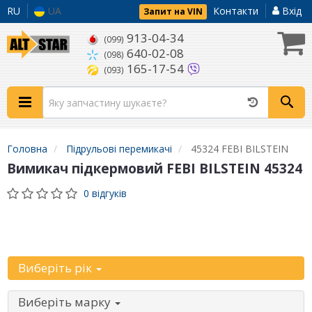
RU
UA
Контакти
Вхід
Запит на VIN
913-04-34
(099)
640-02-08
(098)
165-17-54
(093)
Головна
Підрульові перемикачі
45324 FEBI BILSTEIN
Вимикач підкермовий FEBI BILSTEIN 45324
0 відгуків
Уточніть
автомобіль:
Виберіть рік
Виберіть марку