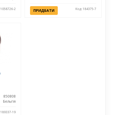
 1058726-2
Код: 184375-7
ПРИДБАТИ
а
850808
Бельгія
1189337-19