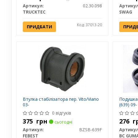
Артикул:
02.30.098
Артикул
TRUCKTEC
SWAG
Код: 37013-20
ПРИДБАТИ
ПРИД
Втулка стабілізатора пер. Vito/Viano
Подушка 
03-
(639) 09
0 відгуків
375
грн
276
г
сьогодні
Артикул:
BZSB-639F
Артикул
FEBEST
BC GUM