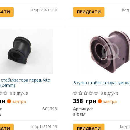
Код: 859215-10
Код:
БАТИ
ПРИДБАТИ
стабілізатора перед. Vito
Втулка стабілізатора гумов
- (24mm)
0 відгуків
0 відгуків
рн
358
грн
завтра
завтра
:
BC1398
Артикул:
A
SIDEM
Код: 143791-19
Код: 
БАТИ
ПРИДБАТИ