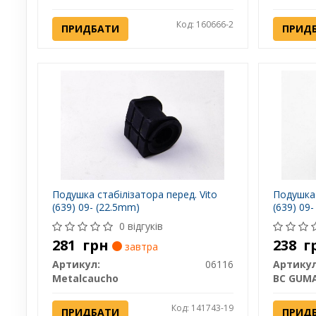
Код: 160666-2
ПРИДБАТИ
ПРИД
Подушка стабілізатора перед. Vito
Подушка 
(639) 09- (22.5mm)
(639) 09
0 відгуків
281
грн
238
г
завтра
Артикул:
06116
Артикул
Metalcaucho
BC GUM
Код: 141743-19
ПРИДБАТИ
ПРИД