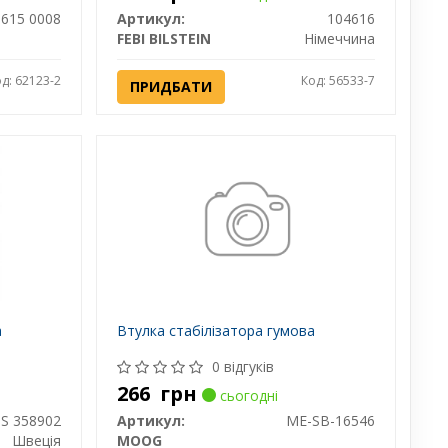
 615 0008
Артикул:
104616
FEBI BILSTEIN
Німеччина
д: 62123-2
Код: 56533-7
ПРИДБАТИ
а
Втулка стабілізатора гумова
0 відгуків
266
грн
сьогодні
S 358902
Артикул:
ME-SB-16546
Швеція
MOOG