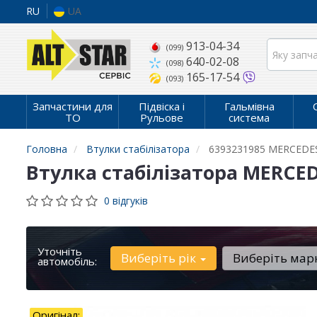
RU
UA
913-04-34
(099)
640-02-08
(098)
165-17-54
(093)
Запчастини для
Підвіска і
Гальмівна
ТО
Рульове
система
Головна
Втулки стабілізатора
6393231985 MERCEDE
Втулка стабілізатора MERCED
0 відгуків
Уточніть
Виберіть рік
Виберіть мар
автомобіль:
Оригінал: