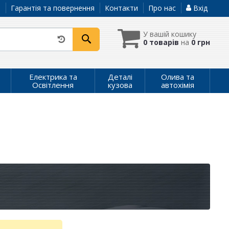
а
Гарантія та повернення
Контакти
Про нас
Вхід
У вашій кошику
0 товарів
на
0 грн
Електрика та
Деталі
Олива та
Освітлення
кузова
автохімія