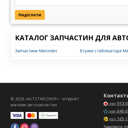
Надіслати
КАТАЛОГ ЗАПЧАСТИН ДЛЯ АВТ
Запчастини Mercedes
Втулки стабілізатора Me
Контакт
© 2026 «ALTSTAR.SHOP» - інтернет
913-0
магазин автозапчастин
(099)
640-0
(098)
165-1
(093)
Замовити дз