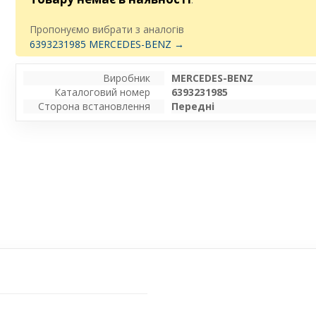
Пропонуємо вибрати з аналогів
6393231985 MERCEDES-BENZ →
Виробник
MERCEDES-BENZ
Каталоговий номер
6393231985
Сторона встановлення
Передні