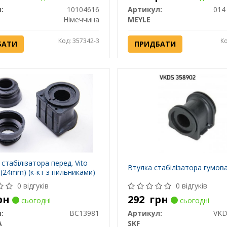
:
10104616
Артикул:
014
Німеччина
MEYLE
Код: 357342-3
Ко
БАТИ
ПРИДБАТИ
стабілізатора перед. Vito
Втулка стабілізатора гумов
- (24mm) (к-кт з пильниками)
0 відгуків
0 відгуків
рн
292
грн
сьогодні
сьогодні
:
BC13981
Артикул:
VKD
A
SKF