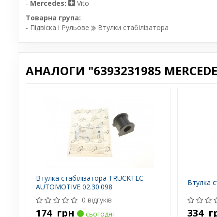
-
Mercedes:
Vito
Товарна група:
- Підвіска і Рульове
Втулки стабілізатора
АНАЛОГИ "6393231985 MERCEDE
Втулка стабілізатора TRUCKTEC
Втулка с
AUTOMOTIVE 02.30.098
0 відгуків
174
грн
334
г
сьогодні