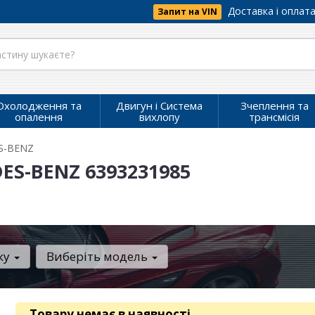
Доставка і оплат
Запит на VIN
Охолодження та
Двигун і Система
Зчеплення та
опалення
вихлопу
трансмісія
S-BENZ
ES-BENZ 6393231985
ку
Виберіть модель
Товару немає в наявності
.