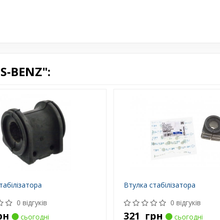
S-BENZ":
табілізатора
Втулка стабілізатора
0 відгуків
0 відгуків
рн
321
грн
сьогодні
сьогодні