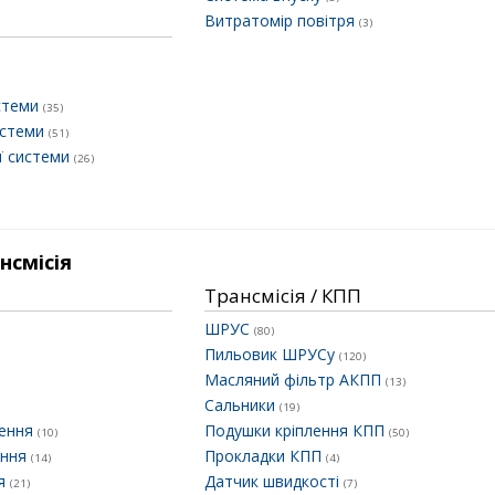
Витратомір повітря
(3)
истеми
(35)
истеми
(51)
ї системи
(26)
нсмісія
Трансмісія / КПП
ШРУС
(80)
Пильовик ШРУСу
(120)
Масляний фільтр АКПП
(13)
Сальники
(19)
лення
Подушки кріплення КПП
(10)
(50)
ення
Прокладки КПП
(14)
(4)
ня
Датчик швидкості
(21)
(7)