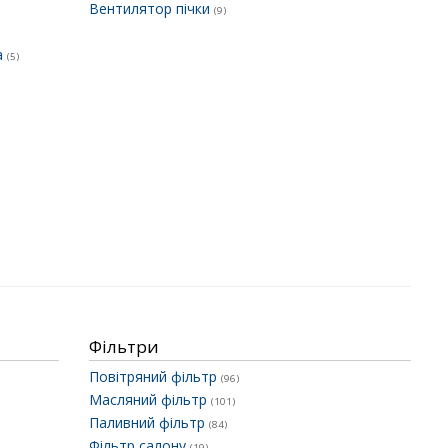
Вентилятор пічки
(9)
а
(5)
Фільтри
Повітряний фільтр
(96)
Масляний фільтр
(101)
Паливний фільтр
(84)
Фільтр салону
(19)