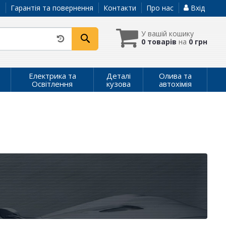
а
Гарантія та повернення
Контакти
Про нас
Вхід
У вашій кошику
0 товарів
на
0 грн
Електрика та
Деталі
Олива та
Освітлення
кузова
автохімія