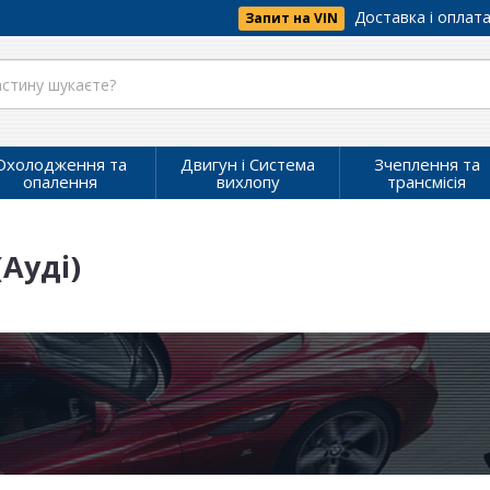
Доставка і оплат
Запит на VIN
Охолодження та
Двигун і Система
Зчеплення та
опалення
вихлопу
трансмісія
(Ауді)