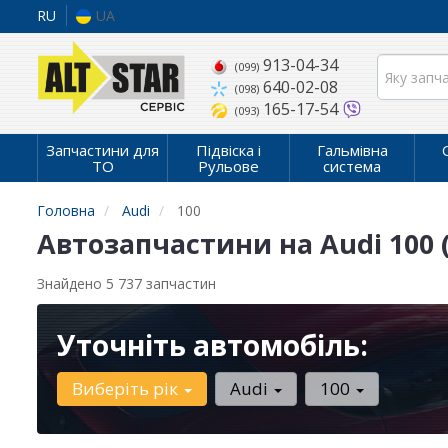
RU
UA
913-04-34
(099)
640-02-08
(098)
165-17-54
(093)
Запчастини для
Підвіска і
Гальмівна
ТО
Рульове
система
Головна
Audi
100
Автозапчастини на Audi 100 
Знайдено 5 737 запчастин
Уточніть автомобіль:
Виберіть рік
Audi
100