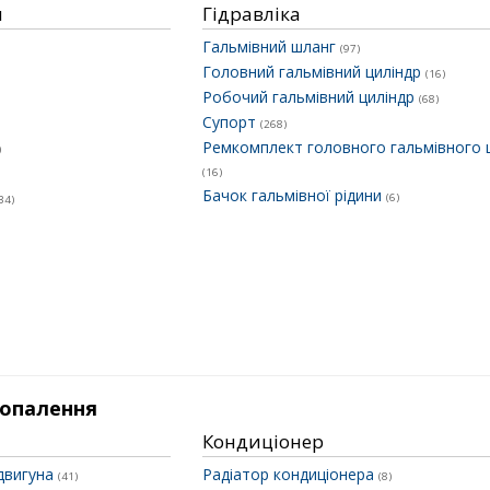
и
Гідравліка
Гальмівний шланг
(97)
Головний гальмівний циліндр
(16)
Робочий гальмівний циліндр
(68)
Супорт
(268)
Ремкомплект головного гальмівного 
)
(16)
Бачок гальмівної рідини
(6)
34)
 опалення
Кондиціонер
двигуна
Радіатор кондиціонера
(41)
(8)