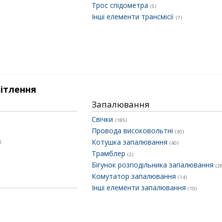
Трос спідометра
(5)
Інші елементи трансмісії
(7)
вітлення
Запалювання
Свічки
(185)
Провода високовольтні
(30)
Котушка запалювання
)
(40)
Трамблер
(2)
Бігунок розподільника запалювання
(2
Комутатор запалювання
(14)
Інші елементи запалювання
(10)