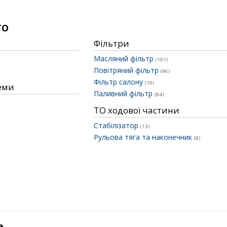
ТО
Фільтри
Масляний фільтр
(101)
Повітряний фільтр
(96)
Фільтр салону
(19)
теми
Паливний фільтр
(84)
ТО ходової частини
Стабілізатор
(13)
Рульова тяга та наконечник
(8)
е