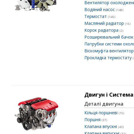
Вентилятор охолоджен
Водяний насос
(148)
Термостат
(145)
Масляний радіатор
(15)
Корок радіатора
(2)
Розширювальний бачо
Патрубки системи охо
Віскомуфта вентилято
Прокладка термостату
Двигун і Система
Деталі двигуна
Кільця поршневі
(75)
Поршня
(37)
Клапана впускні
(43)
Клапана випускні
(32)