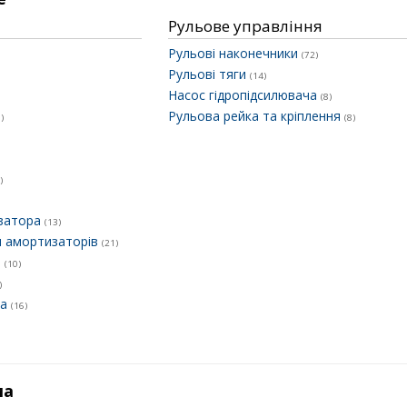
Рульове управління
Рульові наконечники
(72)
Рульові тяги
(14)
Насос гідропідсилювача
(8)
Рульова рейка та кріплення
)
(8)
)
ізатора
(13)
и амортизаторів
(21)
и
(10)
)
ра
(16)
ма