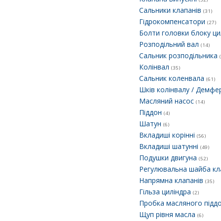
Сальники клапанів
(31)
Гідрокомпенсатори
(27)
Болти головки блоку ци
Розподільний вал
(14)
Сальник розподільника
Колінвал
(35)
Сальник коленвала
(61)
Шків колінвалу / Демф
Масляний насос
(14)
Піддон
(4)
Шатун
(6)
Вкладиші корінні
(56)
Вкладиші шатунні
(49)
Подушки двигуна
(52)
Регулювальна шайба кл
Напрямна клапанів
(35)
Гільза циліндра
(2)
Пробка масляного підд
Щуп рівня масла
(6)