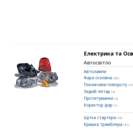
Електрика та Ос
Автосвітло
Автолампи
Фара основна
(20)
Покажчики повороту
(19
Задній ліхтар
(4)
Протитуманки
(3)
Коректор фар
(1)
Щітка стартера
(19)
Кришка трамблера
(47)