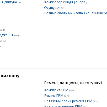
ня двигуна
Компресор кондиціонера
(13)
(1)
Осушувач
(2)
Розширювальний клапан кондиціонер
к
(21)
лодження
(36)
ра
(5)
(12)
 вихлопу
Ремені, ланцюги, натягувачі
Комплект ГРМ
(48)
Ремінь ГРМ
(57)
Натяжний ролик ременя ГРМ
(32)
Натягувач ременя ГРМ
(1)