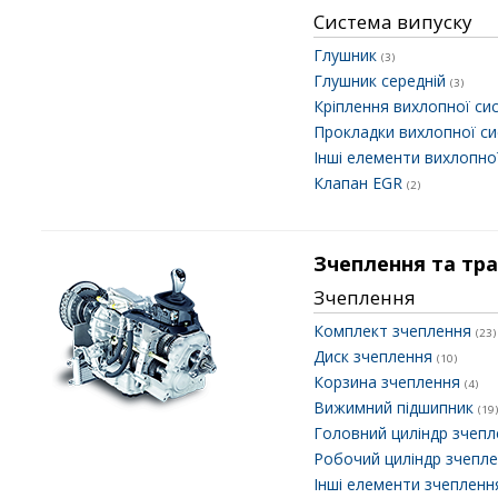
Система випуску
Глушник
(3)
Глушник середній
(3)
Кріплення вихлопної с
Прокладки вихлопної с
Інші елементи вихлопно
Клапан EGR
(2)
Зчеплення та тра
Зчеплення
Комплект зчеплення
(23)
Диск зчеплення
(10)
Корзина зчеплення
(4)
Вижимний підшипник
(19)
Головний циліндр зчеп
Робочий циліндр зчепл
Інші елементи зчеплен