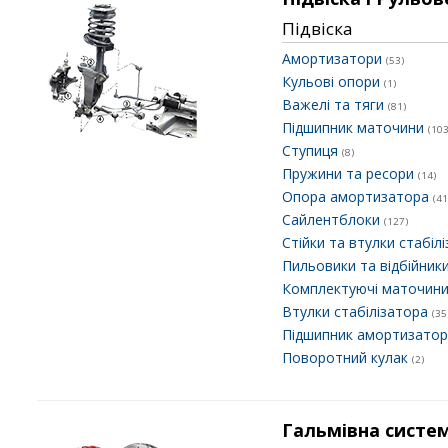
Підвіска
Амортизатори
(53)
Кульові опори
(1)
Важелі та тяги
(81)
Підшипник маточини
(103
Ступиця
(8)
Пружини та ресори
(14)
Опора амортизатора
(41
Сайлентблоки
(127)
Стійки та втулки стабіл
Пильовики та відбійник
Комплектуючі маточин
Втулки стабілізатора
(35
Підшипник амортизато
Поворотний кулак
(2)
Гальмівна систе