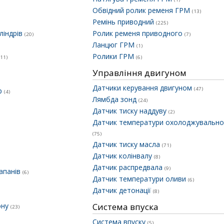
Обвідний ролик ременя ГРМ
(13)
Ремінь приводний
(225)
ліндрів
Ролик ременя приводного
(20)
(7)
Ланцюг ГРМ
(1)
Ролики ГРМ
(11)
(6)
Управління двигуном
Датчики керування двигуном
(47)
ер
(4)
Лямбда зонд
(24)
Датчик тиску наддуву
(2)
Датчик температури охолоджувальної
(75)
Датчик тиску масла
(71)
Датчик колінвалу
(8)
Датчик распредвала
(9)
апанів
(6)
Датчик температури оливи
(6)
Датчик детонації
(8)
ону
Система впуска
(23)
Система впуску
(5)