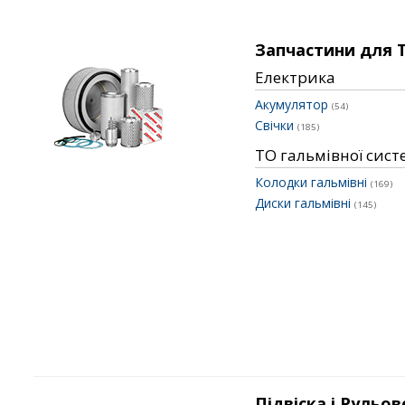
Запчастини для 
Електрика
Акумулятор
(54)
Свічки
(185)
ТО гальмівної сис
Колодки гальмівні
(169)
Диски гальмівні
(145)
Підвіска і Рульов