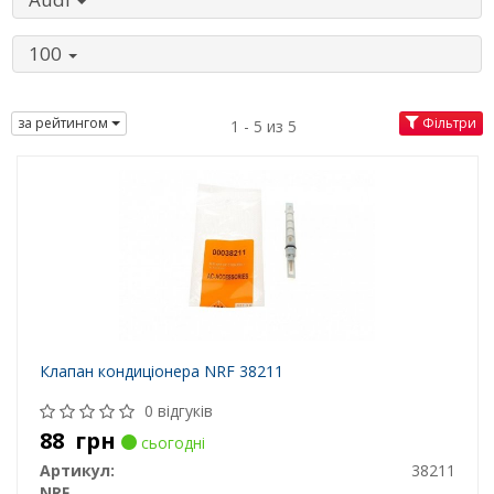
100
за рейтингом
Фільтри
1 - 5 из 5
Клапан кондиціонера NRF 38211
0 відгуків
88
грн
сьогодні
Артикул:
38211
NRF