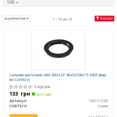
100
за рейтингом
Фільтри
1 - 10 из 10
Сальник маточини VAG BASLSF 40x52/58x7.5 NBR (вир-
во Corteco)
0 відгуків
133
грн
сьогодні
Артикул:
12011153B
CORTECO
Італія
Код: 58162-7