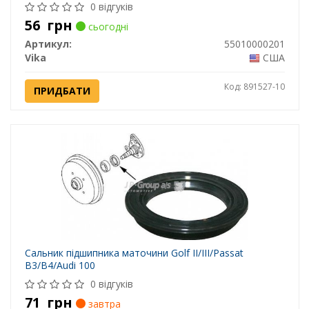
0 відгуків
56
грн
сьогодні
Артикул:
55010000201
Vika
США
Код: 891527-10
ПРИДБАТИ
Сальник підшипника маточини Golf II/III/Passat
B3/B4/Audi 100
0 відгуків
71
грн
завтра