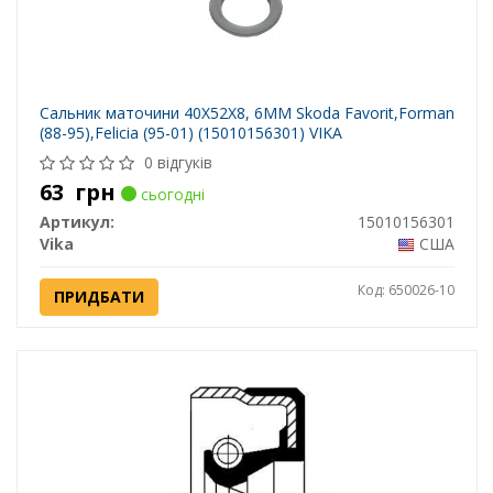
Сальник маточини 40X52X8, 6MM Skoda Favorit,Forman
(88-95),Felicia (95-01) (15010156301) VIKA
0 відгуків
63
грн
сьогодні
Артикул:
15010156301
Vika
США
Код: 650026-10
ПРИДБАТИ