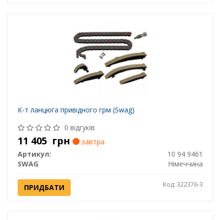
К-т ланцюга привідного грм (Swag)
0 відгуків
11 405
грн
завтра
Артикул:
10 94 9461
SWAG
Німеччина
Код: 322376-3
ПРИДБАТИ