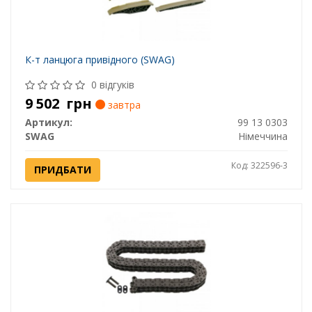
К-т ланцюга привідного (SWAG)
0 відгуків
9 502
грн
завтра
Артикул:
99 13 0303
SWAG
Німеччина
Код: 322596-3
ПРИДБАТИ