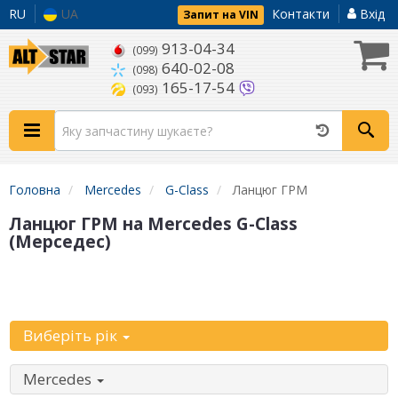
RU
UA
Контакти
Вхід
Запит на VIN
913-04-34
(099)
640-02-08
(098)
165-17-54
(093)
Головна
Mercedes
G-Class
Ланцюг ГРМ
Ланцюг ГРМ на Mercedes G-Class
(Мерседес)
Уточніть
автомобіль:
Виберіть рік
Mercedes