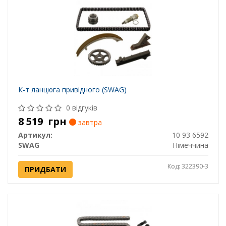
К-т ланцюга привідного (SWAG)
0 відгуків
8 519
грн
завтра
Артикул:
10 93 6592
SWAG
Німеччина
Код: 322390-3
ПРИДБАТИ