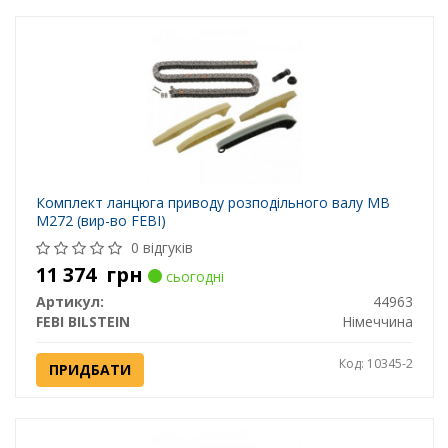
Комплект ланцюга приводу розподільного валу MB
M272 (вир-во FEBI)
0 відгуків
11 374
грн
сьогодні
Артикул:
44963
FEBI BILSTEIN
Німеччина
Код: 10345-2
ПРИДБАТИ