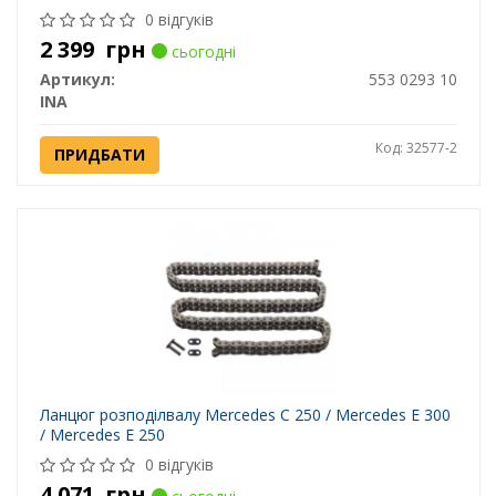
0 відгуків
2 399
грн
сьогодні
Артикул:
553 0293 10
INA
Код: 32577-2
ПРИДБАТИ
Ланцюг розподілвалу Mercedes C 250 / Mercedes E 300
/ Mercedes E 250
0 відгуків
4 071
грн