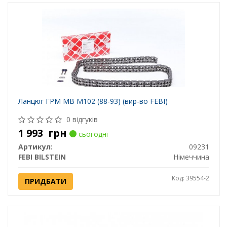
Ланцюг ГРМ MB M102 (88-93) (вир-во FEBI)
0 відгуків
1 993
грн
сьогодні
Артикул:
09231
FEBI BILSTEIN
Німеччина
Код: 39554-2
ПРИДБАТИ