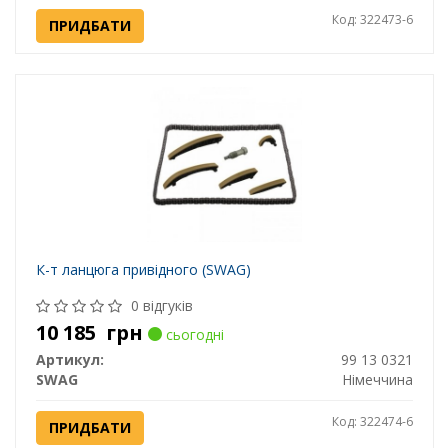
Код: 322473-6
ПРИДБАТИ
К-т ланцюга привідного (SWAG)
0 відгуків
10 185
грн
сьогодні
Артикул:
99 13 0321
SWAG
Німеччина
Код: 322474-6
ПРИДБАТИ