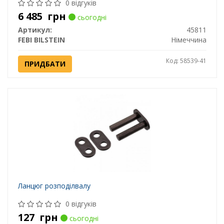
0 відгуків
6 485
грн
сьогодні
Артикул:
45811
FEBI BILSTEIN
Німеччина
Код: 58539-41
ПРИДБАТИ
Ланцюг розподілвалу
0 відгуків
127
грн
сьогодні