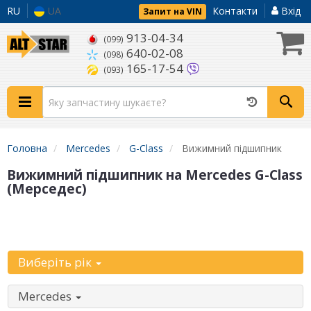
RU
UA
Контакти
Вхід
Запит на VIN
913-04-34
(099)
640-02-08
(098)
165-17-54
(093)
Головна
Mercedes
G-Class
Вижимний підшипник
Вижимний підшипник на Mercedes G-Class
(Мерседес)
Уточніть
автомобіль:
Виберіть рік
Mercedes