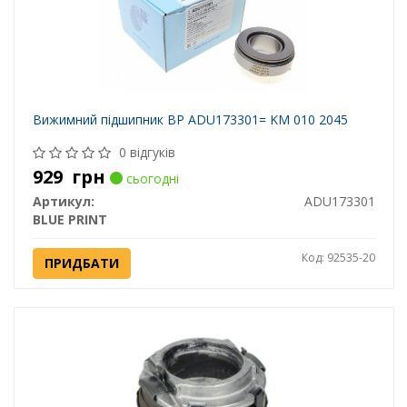
Вижимний підшипник BP ADU173301= KM 010 2045
0 відгуків
929
грн
сьогодні
Артикул:
ADU173301
BLUE PRINT
Код: 92535-20
ПРИДБАТИ