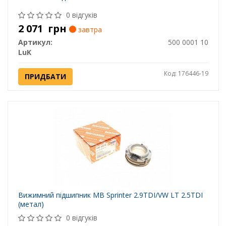
0 відгуків
2 071
грн
завтра
Артикул:
500 0001 10
LuK
Код: 176446-19
ПРИДБАТИ
Вижимний підшипник MB Sprinter 2.9TDI/VW LT 2.5TDI
(метал)
0 відгуків