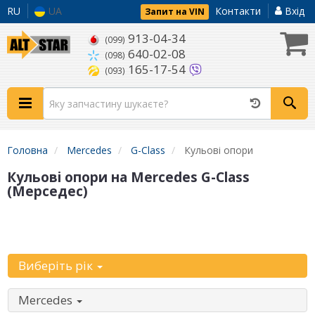
RU
UA
Контакти
Вхід
Запит на VIN
913-04-34
(099)
640-02-08
(098)
165-17-54
(093)
Головна
Mercedes
G-Class
Кульові опори
Кульові опори на Mercedes G-Class
(Мерседес)
Уточніть
автомобіль:
Виберіть рік
Mercedes