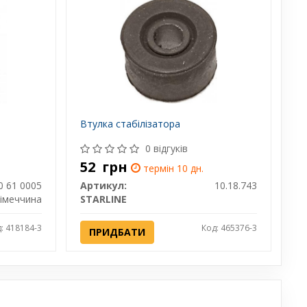
Втулка стабілізатора
0 відгуків
52
грн
термін 10 дн.
0 61 0005
Артикул:
10.18.743
імеччина
STARLINE
: 418184-3
Код: 465376-3
ПРИДБАТИ