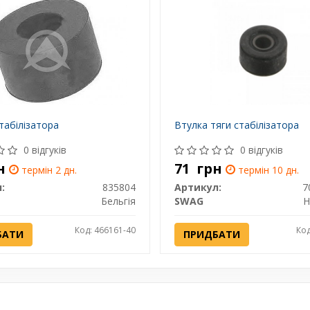
табілізатора
Втулка тяги стабілізатора
0 відгуків
0 відгуків
н
71
грн
термін 2 дн.
термін 10 дн.
:
835804
Артикул:
7
Бельгія
SWAG
Н
Код: 466161-40
Код
БАТИ
ПРИДБАТИ