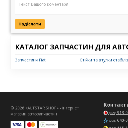
Надіслати
КАТАЛОГ ЗАПЧАСТИН ДЛЯ АВТ
Запчастини Fiat
Стійки та втулки стабілі
Контакт
© 2026 «ALTSTAR.SHOP» - інтернет
913-0
магазин автозапчастин
(099)
640-0
(098)
165-1