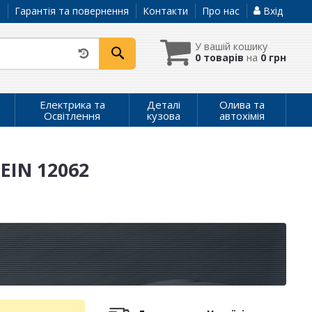
а
Гарантія та повернення
Контакти
Про нас
Вхід
У вашій кошику
0 товарів
на
0 грн
Електрика та
Деталі
Олива та
Освітлення
кузова
автохімія
EIN 12062