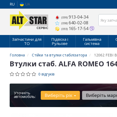
RU
UA
913-04-34
(099)
640-02-08
(098)
165-17-54
(093)
Запчастини для
Підвіска і
Гальмівна
ТО
Рульове
система
Головна
Стійки та втулки стабілізатора
12062 FEBI 
Втулки стаб. ALFA ROMEO 164 
0 відгуків
Уточніть
Виберіть рік
Виберіть мар
автомобіль: