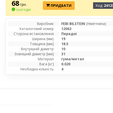
68
грн.
ПРИДБАТИ
Код:
2412
сьогодні
Виробник
FEBI BILSTEIN
(Німеччина)
Каталоговий номер
12062
Сторона встановлення
Передні
Ширина (мм)
19
Товщина [мм]
18.5
Внутрішній діаметр
10
Зовнішній діаметр [мм]
31
Матеріал
гума/метал
Вага [кг]
0.020
Необхідна кількість
4