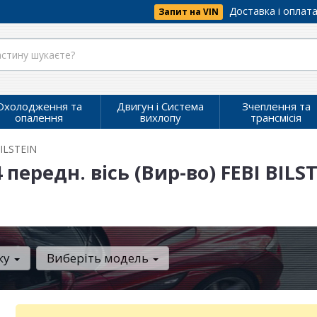
Доставка і оплат
Запит на VIN
Охолодження та
Двигун і Система
Зчеплення та
опалення
вихлопу
трансмісія
BILSTEIN
передн. вісь (Вир-во) FEBI BILST
ку
Виберіть модель