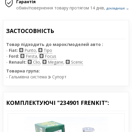
Гарантія
обмін/повернення товару протягом 14 днів,
докладніше →
ЗАСТОСОВНІСТЬ
Товар підходить до марок/моделей авто :
-
Fiat:
Punto
,
Tipo
-
Ford:
Fiesta
,
Focus
-
Renault:
Clio
,
Megane
,
Scenic
Товарна група:
- Гальмівна система
Супорт
КОМПЛЕКТУЮЧІ "234901 FRENKIT":