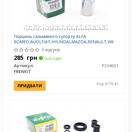
Поршень гальмівного супорту ALFA
ROMEO,AUDI,FIAT,HYUNDAI,MAZDA,RENAULT,VW
0 відгуків
285
грн
сьогодні
Артикул:
P334601
FRENKIT
Код: 5178-41
ПРИДБАТИ