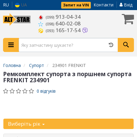
RU
UA
Контакти
Вхід
Запит на VIN
913-04-34
(099)
640-02-08
(098)
165-17-54
(093)
Головна
Супорт
234901 FRENKIT
Ремкомплект супорта з поршнем супорта
FRENKIT 234901
0 відгуків
Уточніть
автомобіль:
Виберіть рік