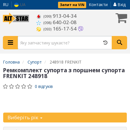
RU
UA
Контакти
Вхід
Запит на VIN
913-04-34
(099)
640-02-08
(098)
165-17-54
(093)
Головна
Супорт
248918 FRENKIT
Ремкомплект супорта з поршнем супорта
FRENKIT 248918
0 відгуків
Уточніть
автомобіль:
Виберіть рік