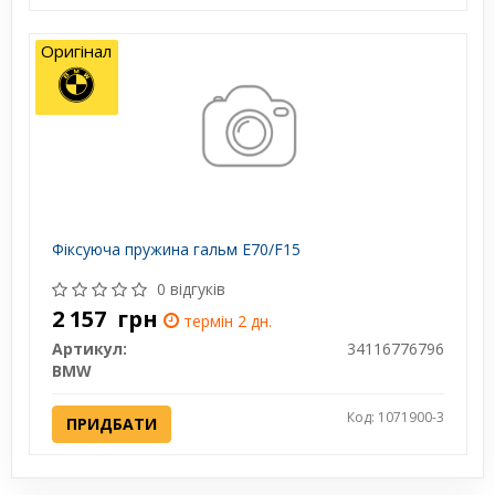
Оригінал
Фіксуюча пружина гальм E70/F15
0 відгуків
2 157
грн
термін 2 дн.
Артикул:
34116776796
BMW
Код: 1071900-3
ПРИДБАТИ