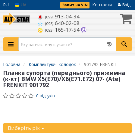
RU
UA
Контакти
Вхід
Запит на VIN
913-04-34
(099)
640-02-08
(098)
165-17-54
(093)
Головна
Комплектуючі колодок
901792 FRENKIT
Планка супорта (переднього) прижимна
(к-кт) BMW X5(E70)/X6(E71.E72) 07- (Ate)
FRENKIT 901792
0 відгуків
Уточніть
автомобіль:
Виберіть рік