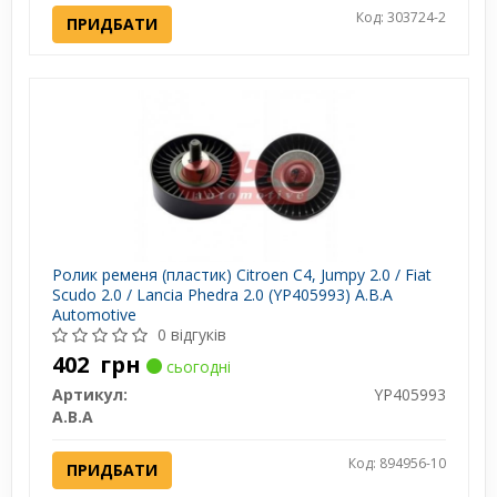
Код: 303724-2
ПРИДБАТИ
Ролик ременя (пластик) Citroen C4, Jumpy 2.0 / Fiat
Scudo 2.0 / Lancia Phedra 2.0 (YP405993) A.B.A
Automotive
0 відгуків
402
грн
сьогодні
Артикул:
YP405993
A.B.A
Код: 894956-10
ПРИДБАТИ