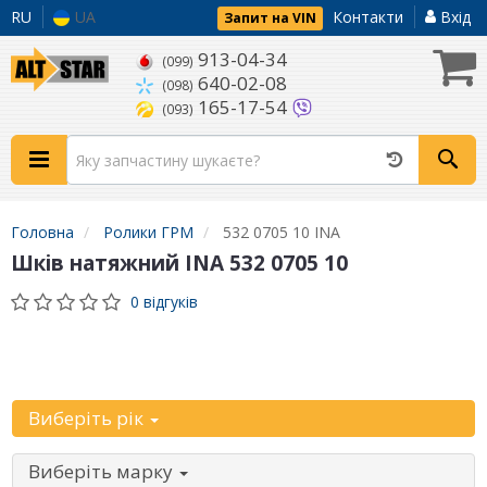
RU
UA
Контакти
Вхід
Запит на VIN
913-04-34
(099)
640-02-08
(098)
165-17-54
(093)
Головна
Ролики ГРМ
532 0705 10 INA
Шків натяжний INA 532 0705 10
0 відгуків
Уточніть
автомобіль:
Виберіть рік
Виберіть марку