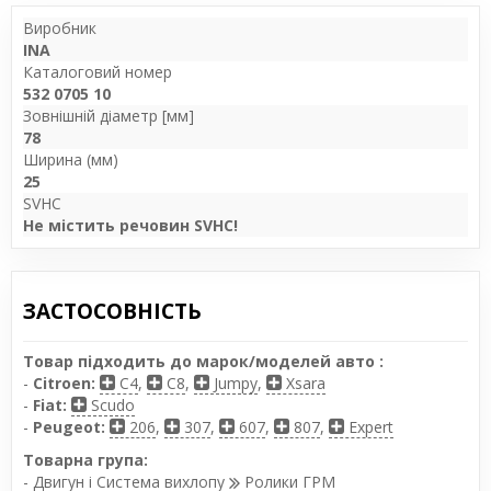
Виробник
INA
Каталоговий номер
532 0705 10
Зовнішній діаметр [мм]
78
Ширина (мм)
25
SVHC
Не містить речовин SVHC!
ЗАСТОСОВНІСТЬ
Товар підходить до марок/моделей авто :
-
Citroen:
C4
,
C8
,
Jumpy
,
Xsara
-
Fiat:
Scudo
-
Peugeot:
206
,
307
,
607
,
807
,
Expert
Товарна група:
- Двигун і Система вихлопу
Ролики ГРМ