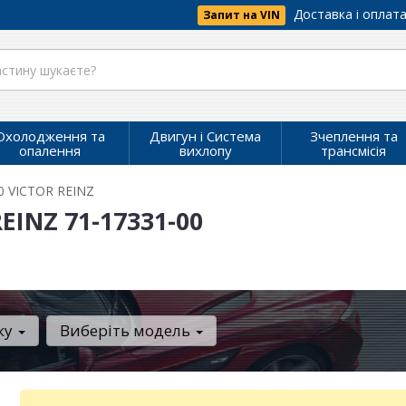
Доставка і оплат
Запит на VIN
Охолодження та
Двигун і Система
Зчеплення та
опалення
вихлопу
трансмісія
0 VICTOR REINZ
INZ 71-17331-00
ку
Виберіть модель