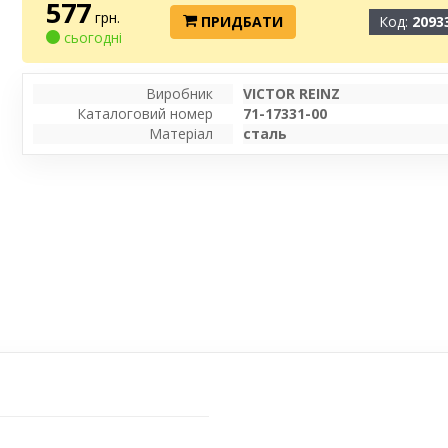
577
грн.
ПРИДБАТИ
Код:
2093
сьогодні
Виробник
VICTOR REINZ
Каталоговий номер
71-17331-00
Матеріал
сталь