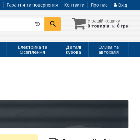
а
Гарантія та повернення
Контакти
Про нас
Вхід
У вашій кошику
0 товарів
на
0 грн
Електрика та
Деталі
Олива та
Освітлення
кузова
автохімія