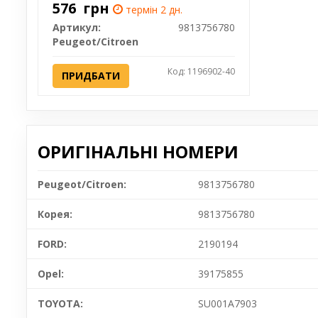
576
грн
термін 2 дн.
Артикул:
9813756780
Peugeot/Citroen
Код: 1196902-40
ПРИДБАТИ
ОРИГІНАЛЬНІ НОМЕРИ
Peugeot/Citroen:
9813756780
Корея:
9813756780
FORD:
2190194
Opel:
39175855
TOYOTA:
SU001A7903