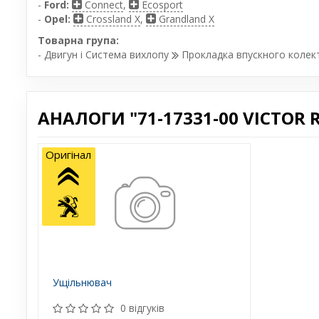
-
Ford:
Connect
,
Ecosport
-
Opel:
Crossland X
,
Grandland X
Товарна група:
- Двигун і Система вихлопу
Прокладка впускного колек
АНАЛОГИ "71-17331-00 VICTOR R
Оригінал
Ущільнювач
0 відгуків