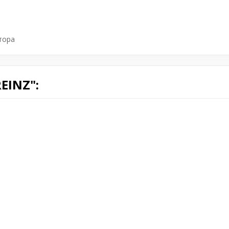
тора
EINZ":