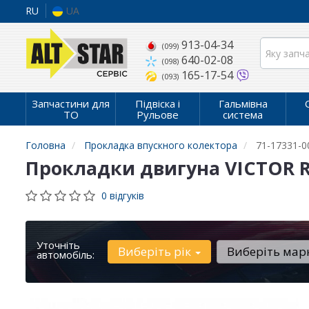
RU
UA
913-04-34
(099)
640-02-08
(098)
165-17-54
(093)
Запчастини для
Підвіска і
Гальмівна
ТО
Рульове
система
Головна
Прокладка впускного колектора
71-17331-0
Прокладки двигуна VICTOR RE
0 відгуків
Уточніть
Виберіть рік
Виберіть мар
автомобіль: