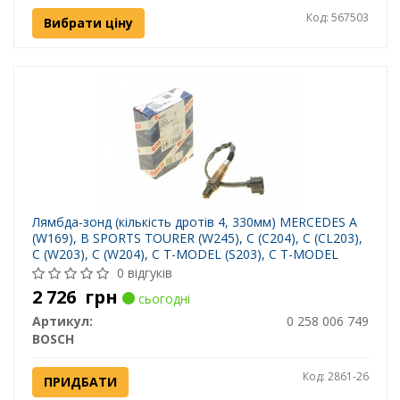
Код: 567503
Вибрати ціну
Лямбда-зонд (кількість дротів 4, 330мм) MERCEDES A
(W169), B SPORTS TOURER (W245), C (C204), C (CL203),
C (W203), C (W204), C T-MODEL (S203), C T-MODEL
(S204), CLC (CL203) 1.2-6.3 06.01-
0 відгуків
2 726
грн
сьогодні
Артикул:
0 258 006 749
BOSCH
Код: 2861-26
ПРИДБАТИ