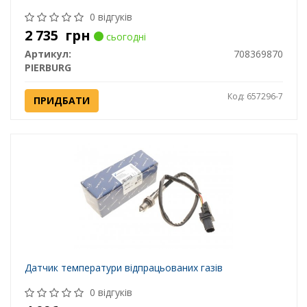
0 відгуків
2 735
грн
сьогодні
Артикул:
708369870
PIERBURG
Код: 657296-7
ПРИДБАТИ
Датчик температури відпрацьованих газів
0 відгуків