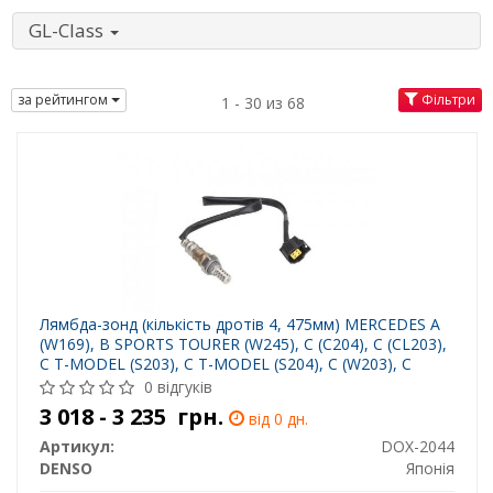
GL-Class
за рейтингом
Фільтри
1 - 30 из 68
Лямбда-зонд (кількість дротів 4, 475мм) MERCEDES A
(W169), B SPORTS TOURER (W245), C (C204), C (CL203),
C T-MODEL (S203), C T-MODEL (S204), C (W203), C
(W204), CLC (CL203) 1.5-6.2 06.04-
0 відгуків
3 018 - 3 235
грн.
від 0 дн.
Артикул:
DOX-2044
DENSO
Японія