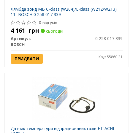
Лямбда зонд MB C-class (W204)/E-class (W212/W213)
11- BOSCH 0 258 017 339
0 відгуків
4 161
грн
сьогодні
Артикул:
0 258 017 339
BOSCH
Код: 55860-31
ПРИДБАТИ
Датчик температури відпрацьованих газів HITACHI