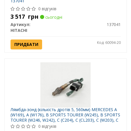
137041
0 відгуків
3 517
грн
сьогодні
Артикул:
137041
HITACHI
Код: 60094-20
ПРИДБАТИ
Лямбда-зонд (кількість дротів 5, 560мм) MERCEDES A
(W169), A (W176), B SPORTS TOURER (W245), B SPORTS
TOURER (W246, W242), C (C204), C (CL203), C (W203), C
(W204), C T-MODEL (S203) 1.5-6.3 05.00-
0 відгуків