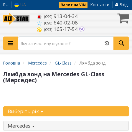
RU
UA
Контакти
Вхід
Запит на VIN
913-04-34
(099)
640-02-08
(098)
165-17-54
(093)
Головна
Mercedes
GL-Class
Лямбда зонд
Лямбда зонд на Mercedes GL-Class
(Мерседес)
Уточніть
автомобіль:
Виберіть рік
Mercedes