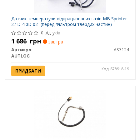
Датчик температури відпрацьованих газів MB Sprinter
2.1D-4.0D 02- (перед Фільтром твердих частин)
0 відгуків
1 686
грн
завтра
Артикул:
AS3124
AUTLOG
Код: 878918-19
ПРИДБАТИ