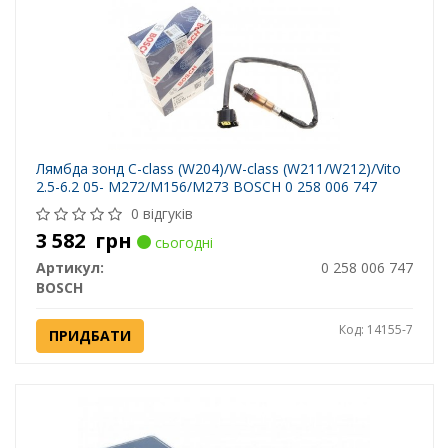
Лямбда зонд C-class (W204)/W-class (W211/W212)/Vito
2.5-6.2 05- M272/M156/M273 BOSCH 0 258 006 747
0 відгуків
3 582
грн
сьогодні
Артикул:
0 258 006 747
BOSCH
Код: 14155-7
ПРИДБАТИ