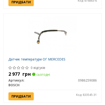
Код: 816863-6
ПРИДБАТИ
Датчик температури ОГ MERCEDES
0 відгуків
2 977
грн
сьогодні
Артикул:
0986259086
BOSCH
Код: 833545-31
ПРИДБАТИ