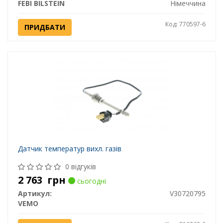
FEBI BILSTEIN
Німеччина
Код: 770597-6
ПРИДБАТИ
Датчик температур вихл. газів
0 відгуків
2 763
грн
сьогодні
Артикул:
V30720795
VEMO