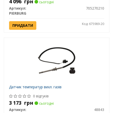
4 096
грн
сьогодні
Артикул:
705270210
PIERBURG
Код: 675989-20
ПРИДБАТИ
Датчик температур вихл. газів
0 відгуків
3 173
грн
сьогодні
Артикул:
48843