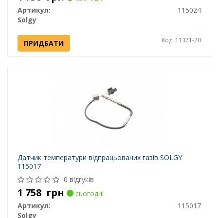
Артикул:
115024
Solgy
Код: 11371-20
ПРИДБАТИ
Датчик температури відпрацьованих газів SOLGY
115017
0 відгуків
1 758
грн
сьогодні
Артикул:
115017
Solgy