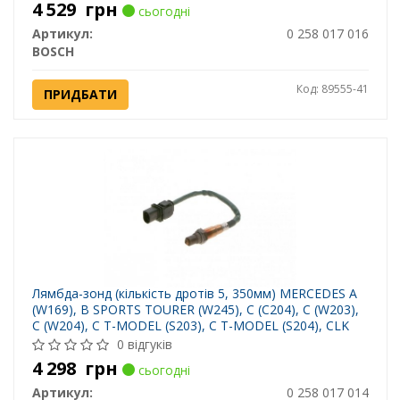
4 529
грн
сьогодні
Артикул:
0 258 017 016
BOSCH
Код: 89555-41
ПРИДБАТИ
Лямбда-зонд (кількість дротів 5, 350мм) MERCEDES A
(W169), B SPORTS TOURER (W245), C (C204), C (W203),
C (W204), C T-MODEL (S203), C T-MODEL (S204), CLK
(C209), E (A207), E (C207) 0.8D-5.5 09.03-
0 відгуків
4 298
грн
сьогодні
Артикул:
0 258 017 014