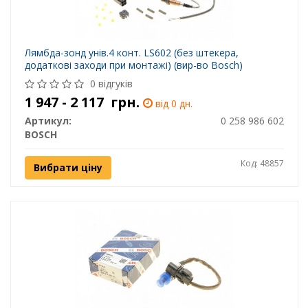
Лямбда-зонд унів.4 конт. LS602 (без штекера,
додаткові заходи при монтажі) (вир-во Bosch)
0 відгуків
1 947 - 2 117
грн.
від 0 дн.
Артикул:
0 258 986 602
BOSCH
Код: 48857
Вибрати ціну