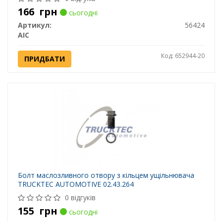
166
грн
сьогодні
Артикул:
56424
AIC
Код: 652944-20
ПРИДБАТИ
Болт маслозливного отвору з кільцем ущільнювача
TRUCKTEC AUTOMOTIVE 02.43.264
0 відгуків
155
грн
сьогодні