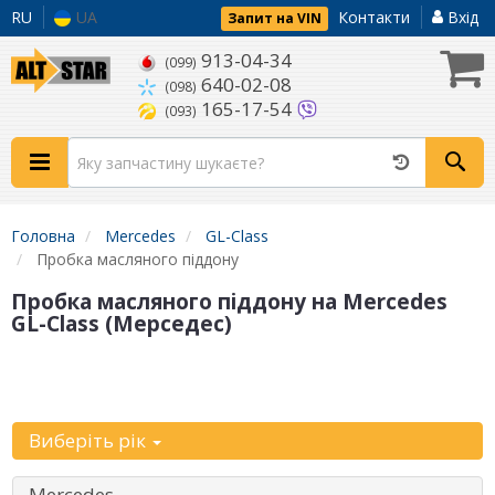
RU
UA
Контакти
Вхід
Запит на VIN
913-04-34
(099)
640-02-08
(098)
165-17-54
(093)
Головна
Mercedes
GL-Class
Пробка масляного піддону
Пробка масляного піддону на Mercedes
GL-Class (Мерседес)
Уточніть
автомобіль:
Виберіть рік
Mercedes