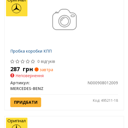
Пробка коробки КПП
0 відгуків
287
грн
завтра
Неповернення
Артикул:
N000908012009
MERCEDES-BENZ
Код: 495211-18
ПРИДБАТИ
Оригінал