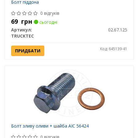
Болт піддона
0 відгуків
69
грн
сьогодні
Артикул:
02.67.125
TRUCKTEC
Код: 645139-41
ПРИДБАТИ
Болт зливу оливи + шайба AIC 56424
0 відгуків