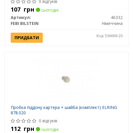
0 відгуків
107
грн
сьогодні
Артикул:
46332
FEBI BILSTEIN
Німеччина
Код: 536669-20
ПРИДБАТИ
Пробка піддону картера + шайба (комплект) ELRING
878.020
0 відгуків
112
грн
сьогодні