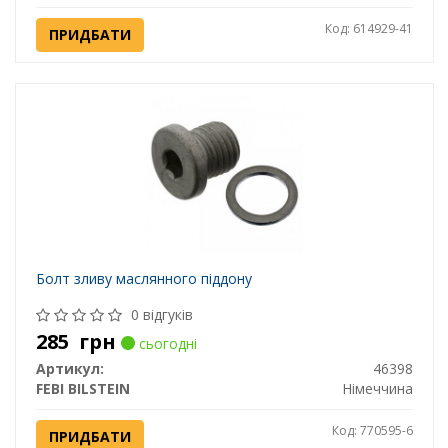
Код: 614929-41
ПРИДБАТИ
Болт зливу маслянного піддону
0 відгуків
285
грн
сьогодні
Артикул:
46398
FEBI BILSTEIN
Німеччина
Код: 770595-6
ПРИДБАТИ