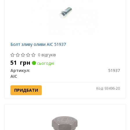
Болт зливу оливи AIC 51937
0 відгуків
51
грн
сьогодні
Артикул:
51937
AIC
Код: 93496-20
ПРИДБАТИ