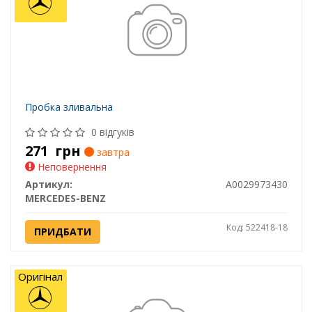
Пробка зливальна
0 відгуків
271
грн
завтра
Неповернення
Артикул:
A0029973430
MERCEDES-BENZ
Код: 522418-18
ПРИДБАТИ
Оригінал