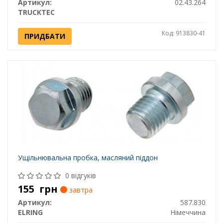
Артикул:
02.43.264
TRUCKTEC
Код: 913830-41
ПРИДБАТИ
Ущільнювальна пробка, масляний піддон
0 відгуків
155
грн
завтра
Артикул:
587.830
ELRING
Німеччина