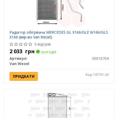
Радіатор обігрівача MERCEDES GL X166/GLE W166/GLS
X166 (вир-во Van Wezel)
0 відгуків
2 033
грн
сьогодні
Артикул:
30016704
Van Wezel
Код: 747751-20
ПРИДБАТИ