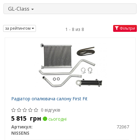
GL-Class
за рейтингом
Фільтри
1 - 8 из 8
Радіатор опалювача салону First Fit
0 відгуків
5 815
грн
сьогодні
Артикул:
72067
NISSENS