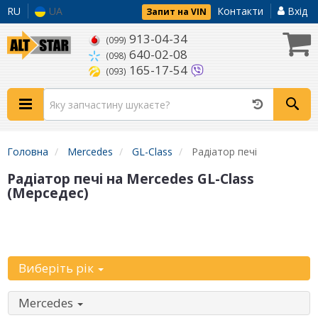
RU
UA
Контакти
Вхід
Запит на VIN
913-04-34
(099)
640-02-08
(098)
165-17-54
(093)
Головна
Mercedes
GL-Class
Радіатор печі
Радіатор печі на Mercedes GL-Class
(Мерседес)
Уточніть
автомобіль:
Виберіть рік
Mercedes