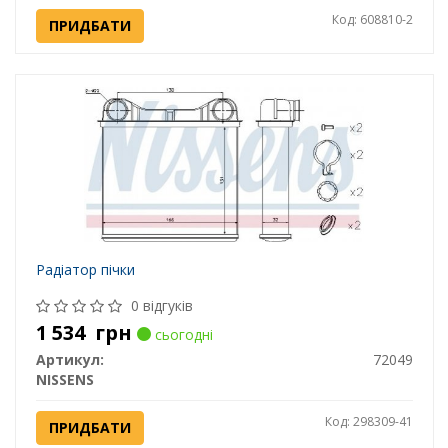
Код: 608810-2
ПРИДБАТИ
Радіатор пічки
0 відгуків
1 534
грн
сьогодні
Артикул:
72049
NISSENS
Код: 298309-41
ПРИДБАТИ