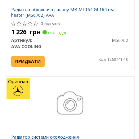
Радіатор обігрівача салону MB ML164 GL164 rear
heater (MS6762) AVA
0 відгуків
1 226
грн
сьогодні
Артикул:
MS6762
AVA COOLING
Код: 1268741-10
ПРИДБАТИ
Оригінал
Радіатор системи охолодження