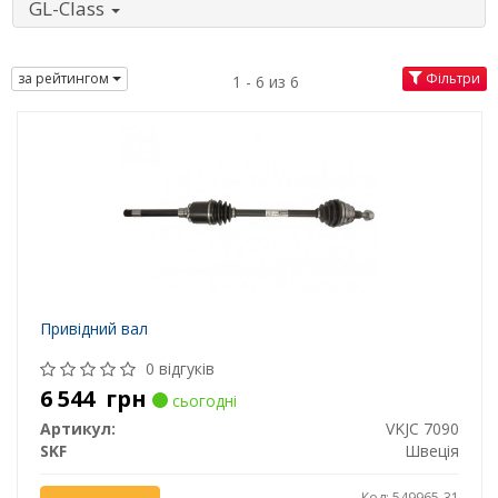
GL-Class
за рейтингом
Фільтри
1 - 6 из 6
Привідний вал
0 відгуків
6 544
грн
сьогодні
Артикул:
VKJC 7090
SKF
Швеція
Код: 549965-31