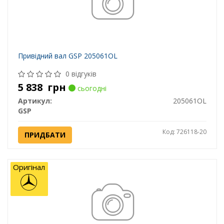
Привідний вал GSP 205061OL
0 відгуків
5 838
грн
сьогодні
Артикул:
205061OL
GSP
Код: 726118-20
ПРИДБАТИ
Оригінал