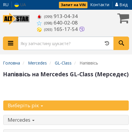
RU
UA
Контакти
Вхід
Запит на VIN
913-04-34
(099)
640-02-08
(098)
165-17-54
(093)
Головна
Mercedes
GL-Class
Напіввісь
Напіввісь на Mercedes GL-Class (Мерседес)
Уточніть
автомобіль:
Виберіть рік
Mercedes