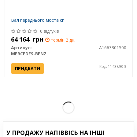
Вал переднього моста сп
0 відгуків
64 164
грн
термін 2 дн.
Артикул:
A1663301500
MERCEDES-BENZ
Код: 1143893-3
ПРИДБАТИ
У ПРОДАЖУ НАПІВВІСЬ НА ІНШІ