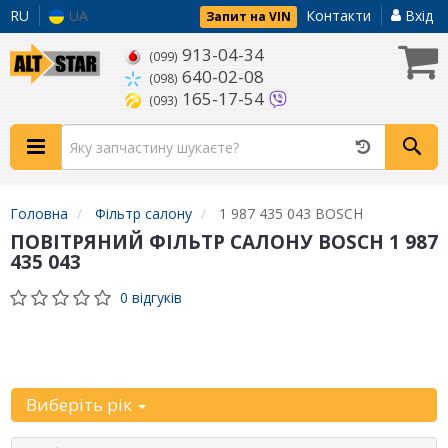
RU
UA
Контакти
Вхід
Запит на VIN
913-04-34
(099)
640-02-08
(098)
165-17-54
(093)
Головна
Фільтр салону
1 987 435 043 BOSCH
ПОВІТРЯНИЙ ФІЛЬТР САЛОНУ BOSCH 1 987
435 043
0 відгуків
Уточніть
автомобіль:
Виберіть рік