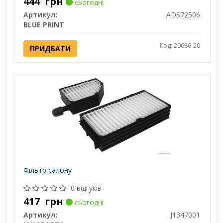
444
грн
сьогодні
Артикул:
ADS72506
BLUE PRINT
Код: 20686-20
ПРИДБАТИ
Фільтр салону
0 відгуків
417
грн
сьогодні
Артикул:
J1347001