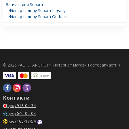
Запчастини Subaru
Фільтр салону Subaru Legacy
Фільтр салону Subaru Outback
© 2026 «ALTSTAR.SHOP» - інтернет магазин автозапчастин
Контакти
913-04-34
(099)
640-02-08
(098)
165-17-54
(093)