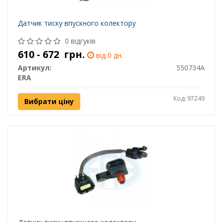
Датчик тиску впускного колектору
0 відгуків
610 - 672
грн.
від 0 дн.
Артикул:
550734A
ERA
Код: 97249
Вибрати ціну