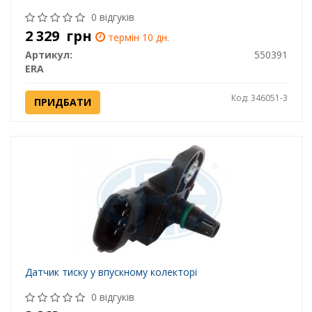
0 відгуків
2 329
грн
термін 10 дн.
Артикул:
550391
ERA
Код: 346051-3
ПРИДБАТИ
Датчик тиску у впускному колекторі
0 відгуків