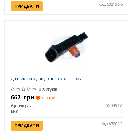
Код: 632138-6
ПРИДБАТИ
Датчик тиску впускного колектору
0 відгуків
667
грн
завтра
Артикул:
550391A
ERA
Код: 97204-3
ПРИДБАТИ