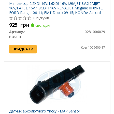
Мапсенсор 2.2XDI 16V,1.6XDI 16V,1.9MJET 8V,2.0MJET
16V,1.4TCE 16V,1.9CDTI 16V RENAULT Megane III 09-16;
FORD Ranger 06-11; FIAT Doblo 09-15; HONDA Accord
CU/CW 08-15; PEUGEOT Boxer 06-14; CITROEN Jumper
0 відгуків
06-14; MAZDA BT-50 06-12; OPEL Astra J 10-15; C
925
грн
сьогодні
Артикул:
0281006029
BOSCH
Код: 1069606-17
ПРИДБАТИ
Датчик абсолютного тиску - MAP Sensor