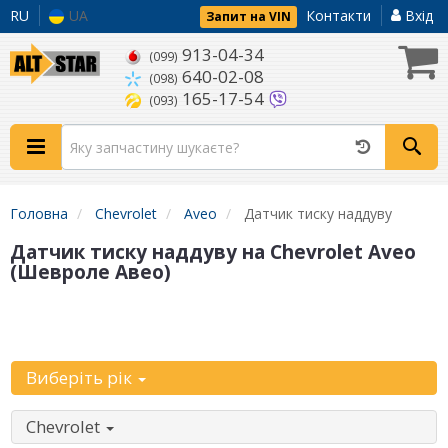
RU
UA
Контакти
Вхід
Запит на VIN
913-04-34
(099)
640-02-08
(098)
165-17-54
(093)
Головна
Chevrolet
Aveo
Датчик тиску наддуву
Датчик тиску наддуву на Chevrolet Aveo
(Шевроле Авео)
Уточніть
автомобіль:
Виберіть рік
Chevrolet