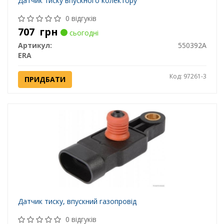
Датчик тиску впускного колектору
0 відгуків
707
грн
сьогодні
Артикул:
550392A
ERA
Код: 97261-3
ПРИДБАТИ
Датчик тиску, впускний газопровід
0 відгуків