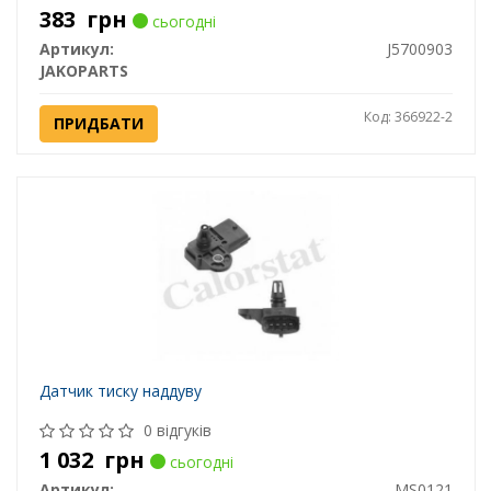
383
грн
сьогодні
Артикул:
J5700903
JAKOPARTS
Код: 366922-2
ПРИДБАТИ
Датчик тиску наддуву
0 відгуків
1 032
грн
сьогодні
Артикул:
MS0121