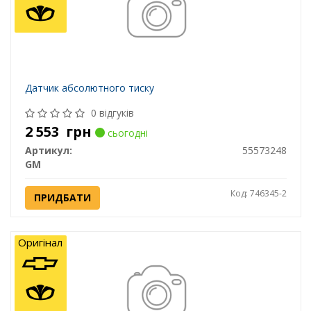
Датчик абсолютного тиску
0 відгуків
2 553
грн
сьогодні
Артикул:
55573248
GM
Код: 746345-2
ПРИДБАТИ
Оригінал