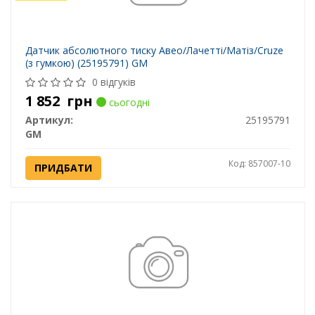
Датчик абсолютного тиску Авео/Лачетті/Матіз/Cruze
(з гумкою) (25195791) GM
0 відгуків
1 852
грн
сьогодні
Артикул:
25195791
GM
Код: 857007-10
ПРИДБАТИ