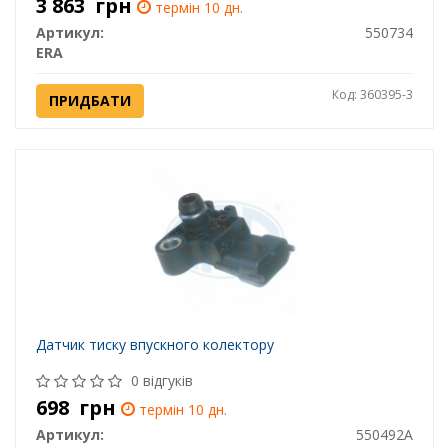
3 863
грн
термін 10 дн.
Артикул:
550734
ERA
Код: 360395-3
ПРИДБАТИ
Датчик тиску впускного колектору
0 відгуків
698
грн
термін 10 дн.
Артикул:
550492A