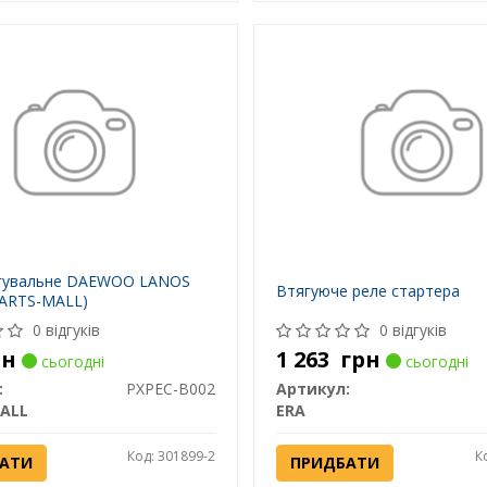
ягувальне DAEWOO LANOS
Втягуюче реле стартера
PARTS-MALL)
0 відгуків
0 відгуків
рн
1 263
грн
сьогодні
сьогодні
:
PXPEC-B002
Артикул:
ALL
ERA
Код: 301899-2
К
АТИ
ПРИДБАТИ