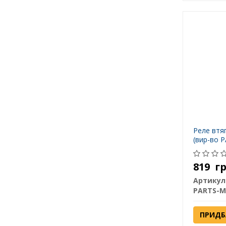
Реле вт
(вир-во 
819
г
Артикул
PARTS-M
ПРИДБ