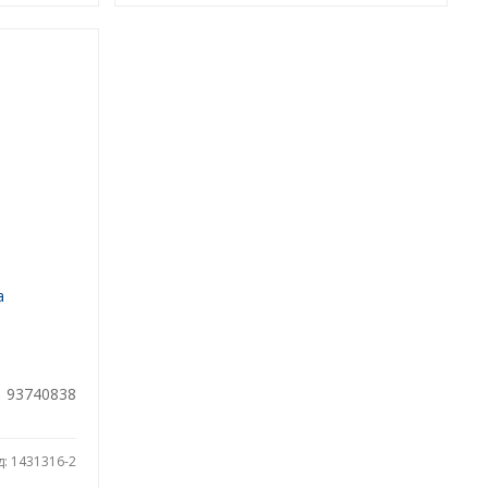
а
93740838
д: 1431316-2