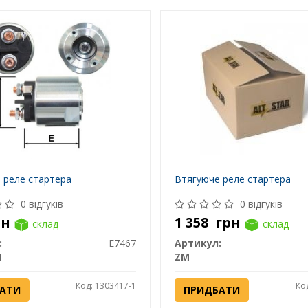
 реле стартера
Втягуюче реле стартера
0 відгуків
0 відгуків
рн
1 358
грн
склад
склад
:
E7467
Артикул:
I
ZM
Код: 1303417-1
Ко
АТИ
ПРИДБАТИ