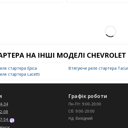
АРТЕРА НА ІНШІ МОДЕЛІ CHEVROLET
еле стартера Epica
Втягуюче реле стартера Tac
еле стартера Lacetti
и
Графік роботи
4-34
Пн-Пт: 9:00-20:00
Сб: 9:00-20:00
2-08
Нд: Вихідний
7-54
вінок