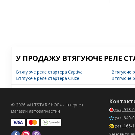
У ПРОДАЖУ ВТЯГУЮЧЕ РЕЛЕ СТ
Втягуюче реле стартера Captiva
Втягуюче р
Втягуюче реле стартера Cruze
Втягуюче р
Контакт
© 2026 «ALTSTAR.SHOP» - інтернет
913-0
магазин автозапчастин
(099)
640-0
(098)
165-1
(093)
Замовити дз