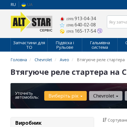
RU
UA
913-04-34
(099)
640-02-08
(098)
165-17-54
(093)
Запчастини для
Підвіска і
Гальмівна
ТО
Рульове
система
Головна
Chevrolet
Aveo
Втягуюче реле стартера
Втягуюче реле стартера на C
Уточніть
Виберіть рік
Chevrolet
автомобіль:
Сортуванн
Виробник