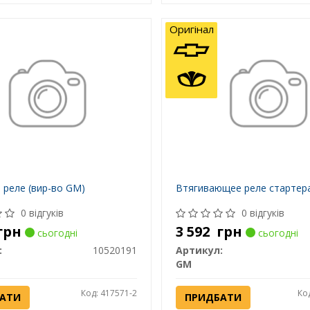
Оригінал
 реле (вир-во GM)
Втягивающее реле стартер
0 відгуків
0 відгуків
грн
3 592
грн
сьогодні
сьогодні
:
10520191
Артикул:
GM
Код: 417571-2
Ко
АТИ
ПРИДБАТИ