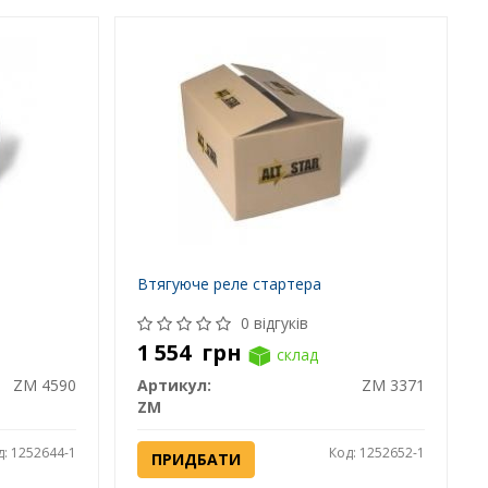
Втягуюче реле стартера
0 відгуків
1 554
грн
склад
ZM 4590
Артикул:
ZM 3371
ZM
д: 1252644-1
Код: 1252652-1
ПРИДБАТИ