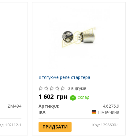
Втягуюче реле стартера
0 відгуків
1 602
грн
склад
ZM494
Артикул:
4.6275.9
IKA
Німеччина
од: 102112-1
Код: 1298690-1
ПРИДБАТИ