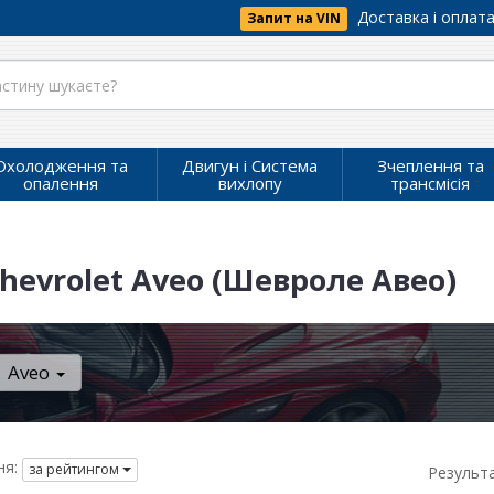
Доставка і оплат
Запит на VIN
Охолодження та
Двигун і Система
Зчеплення та
опалення
вихлопу
трансмісія
hevrolet Aveo (Шевроле Авео)
Aveo
я:
за рейтингом
Результ