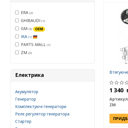
ERA
(2)
GHIBAUDI
(1)
GM
OEM
(3)
IKA
(1)
PARTS-MALL
(1)
ZM
(3)
Втягуюче
Електрика
1 340
Акумулятор
Артикул
Генератор
ZM
Комплектуючі генератори
Реле регулятор генератора
ПРИДБ
Стартер