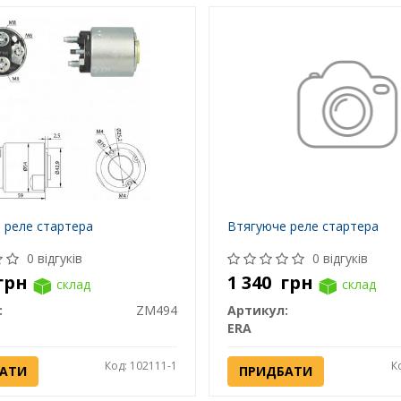
 реле стартера
Втягуюче реле стартера
0 відгуків
0 відгуків
грн
1 340
грн
склад
склад
:
ZM494
Артикул:
ERA
Код: 102111-1
К
АТИ
ПРИДБАТИ