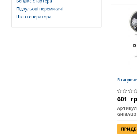
Бендікс стартера
Підрульові перемикачі
Шків генератора
Втягуюче
601
г
Артикул
GHIBAUD
ПРИДБ