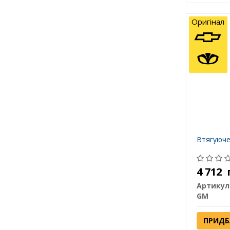
Оригінал
Втягуюче
4 712
Артикул
GM
ПРИДБ