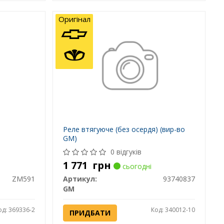
Оригінал
Реле втягуюче (без осердя) (вир-во
GM)
0 відгуків
1 771
грн
сьогодні
ZM591
Артикул:
93740837
GM
од: 369336-2
Код: 340012-10
ПРИДБАТИ