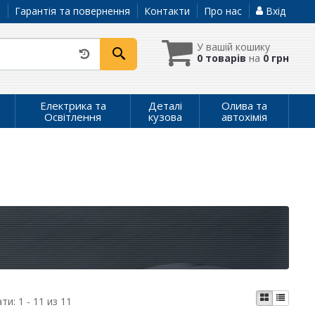
а
Гарантія та повернення
Контакти
Про нас
Вхід
У вашій кошику
0 товарів
на
0 грн
Електрика та
Деталі
Олива та
Освітлення
кузова
автохімія
ати:
1 - 11 из 11