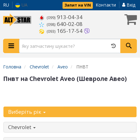
RU
UA
Контакти
Вхід
Запит на VIN
913-04-34
(099)
640-02-08
(098)
165-17-54
(093)
Головна
Chevrolet
Aveo
ПНВТ
Пнвт на Chevrolet Aveo (Шевроле Авео)
Уточніть
автомобіль:
Виберіть рік
Chevrolet