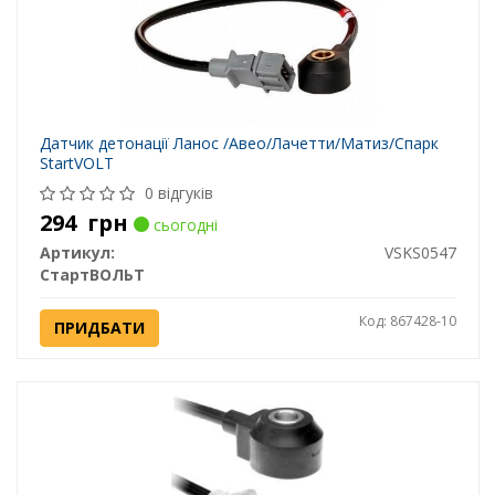
Датчик детонації Ланос /Авео/Лачетти/Матиз/Спарк
StartVOLT
0 відгуків
294
грн
сьогодні
Артикул:
VSKS0547
СтартВОЛЬТ
Код: 867428-10
ПРИДБАТИ