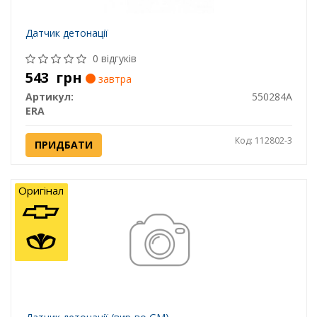
Датчик детонації
0 відгуків
543
грн
завтра
Артикул:
550284A
ERA
Код: 112802-3
ПРИДБАТИ
Оригінал