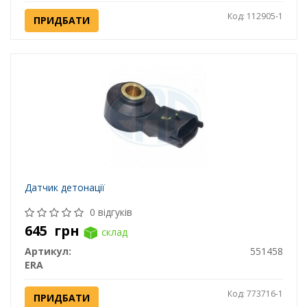
Код: 112905-1
ПРИДБАТИ
Датчик детонації
0 відгуків
645
грн
склад
Артикул:
551458
ERA
Код: 773716-1
ПРИДБАТИ