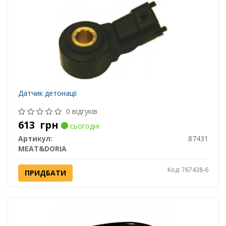
Датчик детонації
0 відгуків
613
грн
сьогодні
Артикул:
87431
MEAT&DORIA
Код: 767438-6
ПРИДБАТИ