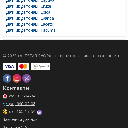
Датчик детонації Captiva
Датчик детонації Cruze
Датчик детонації Epica
Датчик детонації Evanda
Датчик детонації Lacetti
Датчик детонації Tacuma
© 2026 «ALTSTAR.SHOP» - інтернет магазин автозапчастин
Контакти
913-04-34
(099)
640-02-08
(098)
165-17-54
(093)
Замовити дзвінок
Запит на VIN