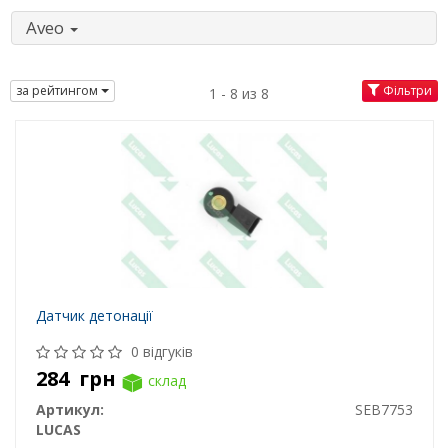
Aveo
за рейтингом
Фільтри
1 - 8 из 8
Датчик детонації
0 відгуків
284
грн
склад
Артикул:
SEB7753
LUCAS