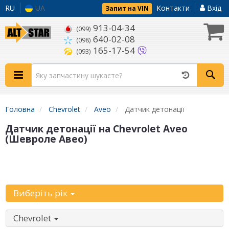
RU
UA
Контакти
Вхід
Запит на VIN
913-04-34
(099)
640-02-08
(098)
165-17-54
(093)
Головна
Chevrolet
Aveo
Датчик детонації
Датчик детонації на Chevrolet Aveo
(Шевроле Авео)
Уточніть
автомобіль:
Виберіть рік
Chevrolet