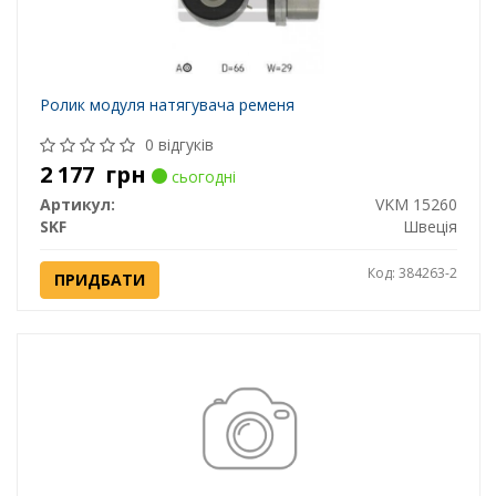
Ролик модуля натягувача ременя
0 відгуків
2 177
грн
сьогодні
Артикул:
VKM 15260
SKF
Швеція
Код: 384263-2
ПРИДБАТИ