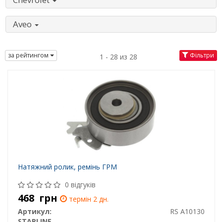
Aveo
за рейтингом
Фільтри
1 - 28 из 28
Натяжний ролик, ремінь ГРМ
0 відгуків
468
грн
термін 2 дн.
Артикул:
RS A10130
STARLINE