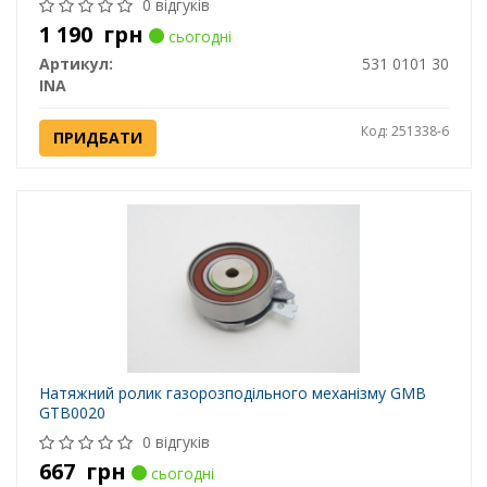
0 відгуків
1 190
грн
сьогодні
Артикул:
531 0101 30
INA
Код: 251338-6
ПРИДБАТИ
Натяжний ролик газорозподільного механізму GMB
GTB0020
0 відгуків
667
грн
сьогодні