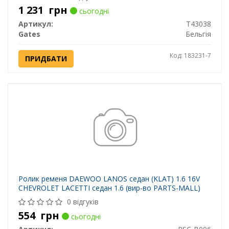
1 231
грн
сьогодні
Артикул:
T43038
Gates
Бельгія
Код: 183231-7
ПРИДБАТИ
Ролик ременя DAEWOO LANOS седан (KLAT) 1.6 16V
CHEVROLET LACETTI седан 1.6 (вир-во PARTS-MALL)
0 відгуків
554
грн
сьогодні