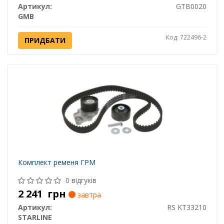
Артикул:
GTB0020
GMB
Код: 722496-2
ПРИДБАТИ
Комплект ременя ГРМ
0 відгуків
2 241
грн
завтра
Артикул:
RS KT33210
STARLINE