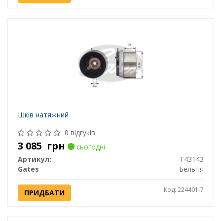
Шків натяжний
0 відгуків
3 085
грн
сьогодні
Артикул:
T43143
Gates
Бельгія
Код: 224401-7
ПРИДБАТИ