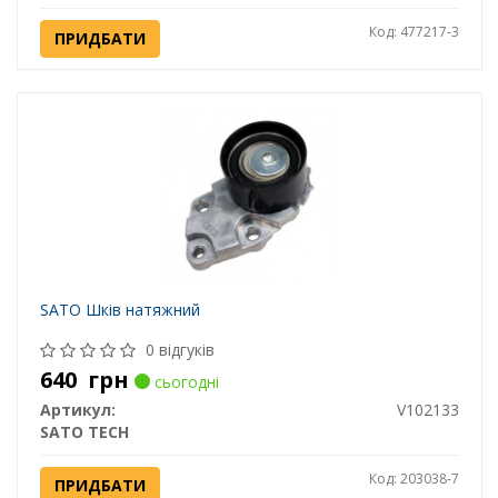
Код: 477217-3
ПРИДБАТИ
SATO Шків натяжний
0 відгуків
640
грн
сьогодні
Артикул:
V102133
SATO TECH
Код: 203038-7
ПРИДБАТИ