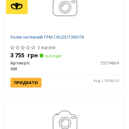
Ролик натяжний ГРМ CRUZE/Т300/TR
0 відгуків
3 755
грн
сьогодні
Артикул:
55574864
GM
Код: 170760-10
ПРИДБАТИ