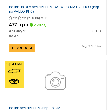
Ролик натягу ременя ГРМ DAEWOO MATIZ, TICO (Вир-
во VALEO PHC)
0 відгуків
477
грн
сьогодні
Артикул:
K6134
Valeo
Код: 272818-2
ПРИДБАТИ
Оригінал
Ролик ременя ГРМ (вир-во GM)