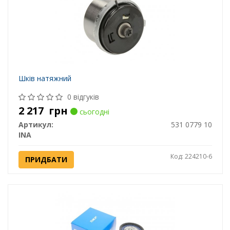
Шків натяжний
0 відгуків
2 217
грн
сьогодні
Артикул:
531 0779 10
INA
Код: 224210-6
ПРИДБАТИ