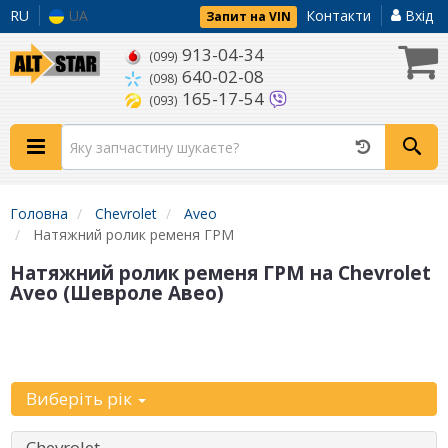
RU
UA
Контакти
Вхід
Запит на VIN
913-04-34
(099)
640-02-08
(098)
165-17-54
(093)
Головна
Chevrolet
Aveo
Натяжний ролик ременя ГРМ
Натяжний ролик ременя ГРМ на Chevrolet
Aveo (Шевроле Авео)
Уточніть
автомобіль:
Виберіть рік
Chevrolet