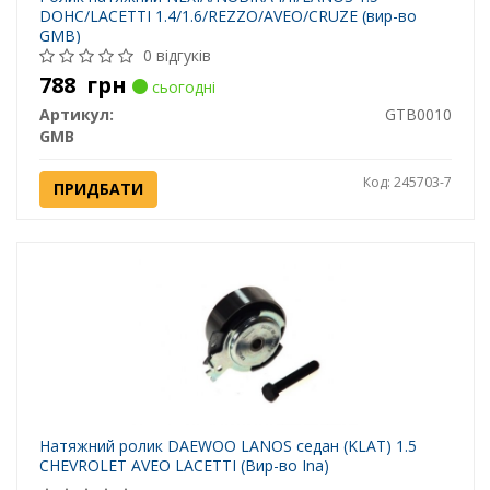
DOHC/LACETTI 1.4/1.6/REZZO/AVEO/CRUZE (вир-во
GMB)
0 відгуків
788
грн
сьогодні
Артикул:
GTB0010
GMB
Код: 245703-7
ПРИДБАТИ
Натяжний ролик DAEWOO LANOS седан (KLAT) 1.5
CHEVROLET AVEO LACETTI (Вир-во Ina)