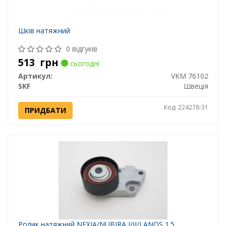
Шків натяжний
0 відгуків
513
грн
сьогодні
Артикул:
VKM 76102
SKF
Швеція
Код: 224278-31
ПРИДБАТИ
Ролик натяжний NEXIA/NUBIRA I/II/LANOS 1.5