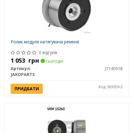
Ролик модуля натягувача ременя
0 відгуків
1 053
грн
сьогодні
Артикул:
J1140918
JAKOPARTS
Код: 383059-2
ПРИДБАТИ