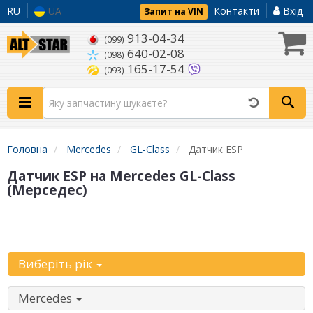
RU
UA
Контакти
Вхід
Запит на VIN
913-04-34
(099)
640-02-08
(098)
165-17-54
(093)
Головна
Mercedes
GL-Class
Датчик ESP
Датчик ESP на Mercedes GL-Class
(Мерседес)
Уточніть
автомобіль:
Виберіть рік
Mercedes