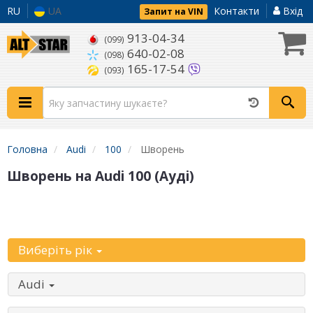
RU
UA
Контакти
Вхід
Запит на VIN
913-04-34
(099)
640-02-08
(098)
165-17-54
(093)
Головна
Audi
100
Шворень
Шворень на Audi 100 (Ауді)
Уточніть
автомобіль:
Виберіть рік
Audi