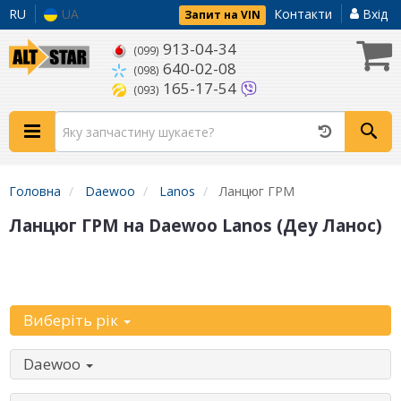
RU
UA
Контакти
Вхід
Запит на VIN
913-04-34
(099)
640-02-08
(098)
165-17-54
(093)
Головна
Daewoo
Lanos
Ланцюг ГРМ
Ланцюг ГРМ на Daewoo Lanos (Деу Ланос)
Уточніть
автомобіль:
Виберіть рік
Daewoo