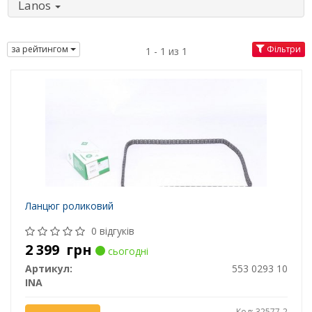
Lanos
за рейтингом
Фільтри
1 - 1 из 1
Ланцюг роликовий
0 відгуків
2 399
грн
сьогодні
Артикул:
553 0293 10
INA
Код: 32577-2