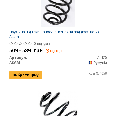
Пружина підвіски Ланос/Сенс/Нексія зад (кратно 2)
Asam
0 відгуків
509 - 589
грн.
від 0 дн.
Артикул:
75426
ASAM
Румунія
Код: 874659
Вибрати ціну