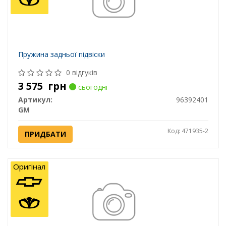
Пружина задньої підвіски
0 відгуків
3 575
грн
сьогодні
Артикул:
96392401
GM
Код: 471935-2
ПРИДБАТИ
Оригінал