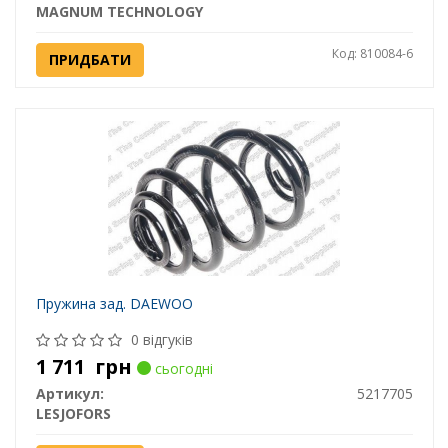
MAGNUM TECHNOLOGY
Код: 810084-6
ПРИДБАТИ
Пружина зад. DAEWOO
0 відгуків
1 711
грн
сьогодні
Артикул:
5217705
LESJOFORS