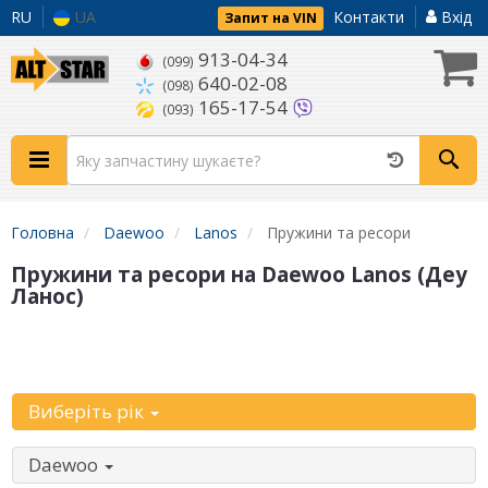
RU
UA
Контакти
Вхід
Запит на VIN
913-04-34
(099)
640-02-08
(098)
165-17-54
(093)
Головна
Daewoo
Lanos
Пружини та ресори
Пружини та ресори на Daewoo Lanos (Деу
Ланос)
Уточніть
автомобіль:
Виберіть рік
Daewoo