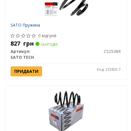
SATO Пружина
0 відгуків
827
грн
сьогодні
Артикул:
CS2538R
SATO TECH
Код: 225855-7
ПРИДБАТИ