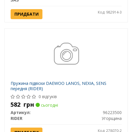
Код: 982914-3
ПРИДБАТИ
Пружина підвіски DAEWOO LANOS, NEXIA, SENS
передня (RIDER)
0 відгуків
582
грн
сьогодні
Артикул:
96223500
RIDER
Угорщина
Код: 278070-2