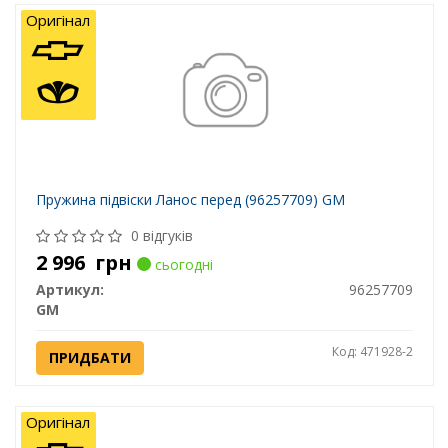
Оригінал
Пружина підвіски Ланос перед (96257709) GM
0 відгуків
2 996
грн
сьогодні
Артикул:
96257709
GM
Код: 471928-2
ПРИДБАТИ
Оригінал