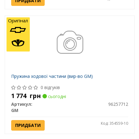
ПРИДБАТИ
Оригінал
Пружина ходової частини (вир-во GM)
0 відгуків
1 774
грн
сьогодні
Артикул:
96257712
GM
Код: 354559-10
ПРИДБАТИ