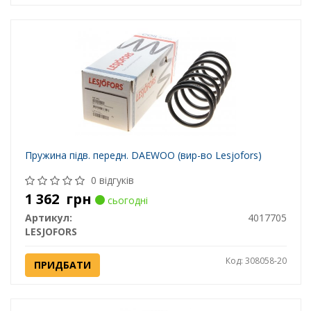
Пружина підв. передн. DAEWOO (вир-во Lesjofors)
0 відгуків
1 362
грн
сьогодні
Артикул:
4017705
LESJOFORS
Код: 308058-20
ПРИДБАТИ