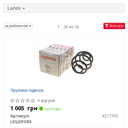
Lanos
за рейтингом
Фільтри
1 - 26 из 26
Пружина підвіски
0 відгуків
1 005
грн
сьогодні
Артикул:
4217705
LESJOFORS