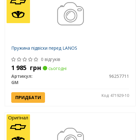
Пружина підвіски перед LANOS
0 відгуків
1 985
грн
сьогодні
Артикул:
96257711
GM
Код: 471929-10
ПРИДБАТИ
Оригінал