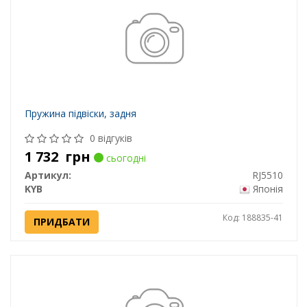
Пружина підвіски, задня
0 відгуків
1 732
грн
сьогодні
Артикул:
RJ5510
KYB
Японія
Код: 188835-41
ПРИДБАТИ