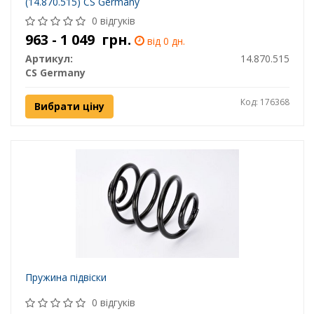
(14.870.515) CS Germany
0 відгуків
963 - 1 049
грн.
від 0 дн.
Артикул:
14.870.515
CS Germany
Код: 176368
Вибрати ціну
Пружина підвіски
0 відгуків