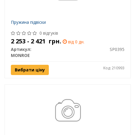
Пружина підвіски
0 відгуків
2 253 - 2 421
грн.
від 0 дн.
Артикул:
SP0395
MONROE
Код: 210993
Вибрати ціну