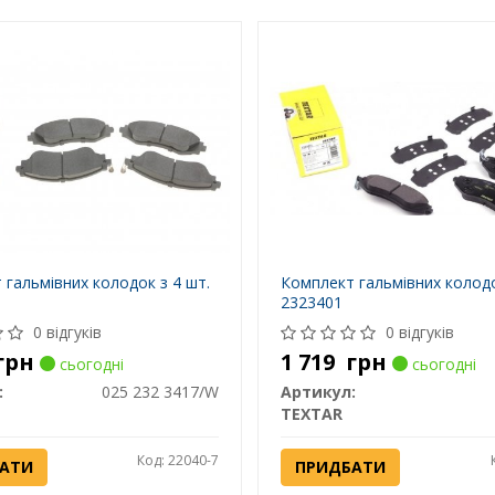
 гальмівних колодок з 4 шт.
Комплект гальмівних колод
2323401
0 відгуків
0 відгуків
грн
1 719
грн
сьогодні
сьогодні
:
025 232 3417/W
Артикул:
TEXTAR
Код: 22040-7
АТИ
ПРИДБАТИ