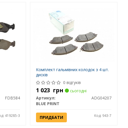
Комплект гальмівних колодок з 4 шт.
дисків
0 відгуків
1 023
грн
сьогодні
FDB584
Артикул:
ADG04207
BLUE PRINT
од: 419285-3
Код: 943-7
ПРИДБАТИ