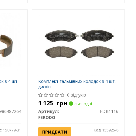
к з 4 шт.
Комплект гальмівних колодок з 4 шт.
дисків
0 відгуків
1 125
грн
сьогодні
986487264
Артикул:
FDB1116
FERODO
д: 150779-31
Код: 155925-6
ПРИДБАТИ