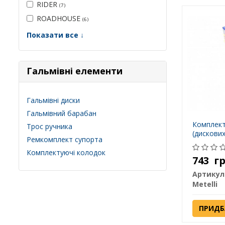
RIDER
(7)
ROADHOUSE
(6)
Показати все ↓
Гальмівні елементи
Гальмівні диски
Гальмівний барабан
Комплект
Трос ручника
(дискових
Ремкомплект супорта
Комплектуючі колодок
743
г
Артикул
Metelli
ПРИДБ