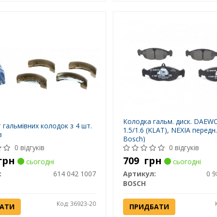
Колодка гальм. диск. DAE
 гальмівних колодок з 4 шт.
1.5/1.6 (KLAT), NEXIA передн
в
Bosch)
0 відгуків
0 відгуків
грн
709
грн
сьогодні
сьогодні
:
614 042 1007
Артикул:
0 9
BOSCH
Код: 36923-20
АТИ
ПРИДБАТИ