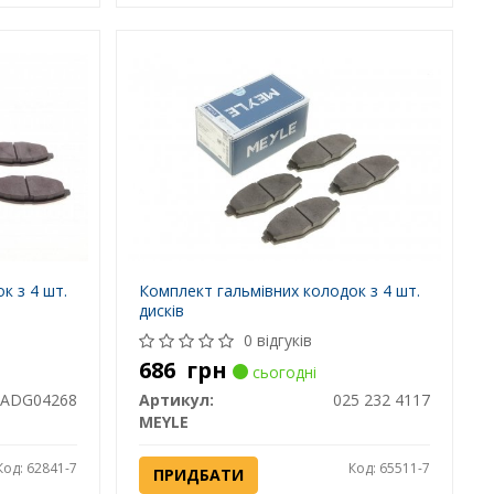
к з 4 шт.
Комплект гальмівних колодок з 4 шт.
дисків
0 відгуків
686
грн
сьогодні
ADG04268
Артикул:
025 232 4117
MEYLE
Код: 62841-7
Код: 65511-7
ПРИДБАТИ