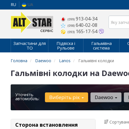
RU
UA
913-04-34
(099)
640-02-08
(098)
165-17-54
(093)
Запчастини для
Підвіска і
Гальмівна
ТО
Рульове
система
Головна
Daewoo
Lanos
Гальмівні колодки
Гальмівні колодки на Daewoo
Уточніть
Виберіть рік
Daewoo
автомобіль:
Сортуванн
Сторона встановлення