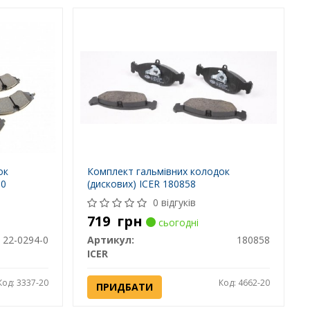
ок
Комплект гальмівних колодок
-0
(дискових) ICER 180858
0 відгуків
719
грн
сьогодні
22-0294-0
Артикул:
180858
ICER
Код: 3337-20
Код: 4662-20
ПРИДБАТИ