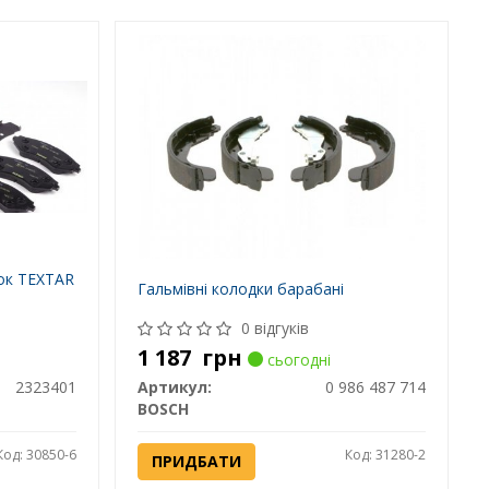
ок TEXTAR
Гальмівні колодки барабані
0 відгуків
1 187
грн
сьогодні
2323401
Артикул:
0 986 487 714
BOSCH
Код: 30850-6
Код: 31280-2
ПРИДБАТИ