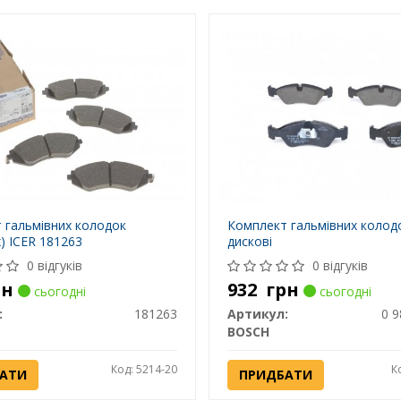
 гальмівних колодок
Комплект гальмівних колодо
) ICER 181263
дискові
0 відгуків
0 відгуків
рн
932
грн
сьогодні
сьогодні
:
181263
Артикул:
0 9
BOSCH
Код: 5214-20
К
АТИ
ПРИДБАТИ