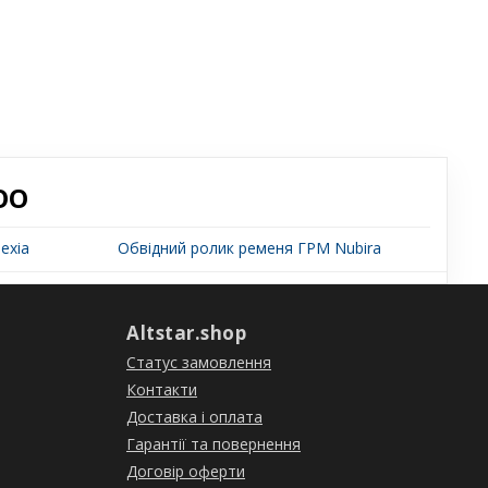
OO
exia
Обвідний ролик ременя ГРМ Nubira
Altstar.shop
Статус замовлення
Контакти
Доставка і оплата
Гарантії та повернення
Договір оферти