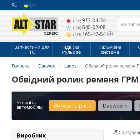
RU
UA
913-04-34
(099)
640-02-08
(098)
165-17-54
(093)
Запчастини для
Підвіска і
Гальмівна
ТО
Рульове
система
Головна
Daewoo
Lanos
Обвідний ролик ременя 
Обвідний ролик ременя ГРМ 
Уточніть
Виберіть рік
Daewoo
автомобіль:
Сортуванн
Виробник