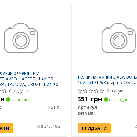
відний ременя ГРМ
Ролик натяжний DAEWOO L
T AVEO, LACETTI, LANOS
16V 25191263 (вир-во ONNU
IRA, TACUMA, CRUZE (Вир-во
H
0 відгуків
0 відгуків
рн
351
грн
сьогодні
сьогодні
:
K6135
Артикул:
ONNURI
Код: 243718-2
К
АТИ
ПРИДБАТИ