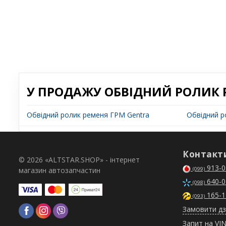
У ПРОДАЖУ ОБВІДНИЙ РОЛИК 
Обвідний ролик ременя ГРМ Gentra
Обвідний р
Контакт
© 2026 «ALTSTAR.SHOP» - інтернет
913-0
магазин автозапчастин
(099)
640-0
(098)
165-1
(093)
Замовити дз
Запит на VI