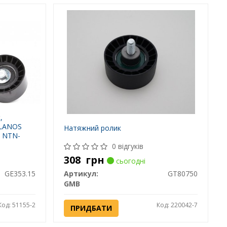
,
 LANOS
Натяжний ролик
о NTN-
0 відгуків
308
грн
сьогодні
GE353.15
Артикул:
GT80750
GMB
Код: 51155-2
Код: 220042-7
ПРИДБАТИ