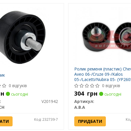
Ролик ременя (пластик) Chev
Aveo 06-/Cruze 09-/Kalos
лик
05-/Lacetti/Nubira 05- (YP260
Automotive
0 відгуків
0 відгуків
рн
304
грн
сьогодні
сьогодні
:
V201942
Артикул:
CH
A.B.A
Код: 232739-7
Ко
АТИ
ПРИДБАТИ