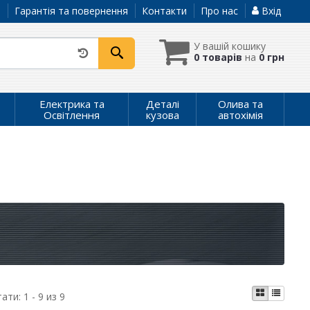
а
Гарантія та повернення
Контакти
Про нас
Вхід
У вашій кошику
0 товарів
на
0 грн
Електрика та
Деталі
Олива та
Освітлення
кузова
автохімія
тати:
1 - 9 из 9