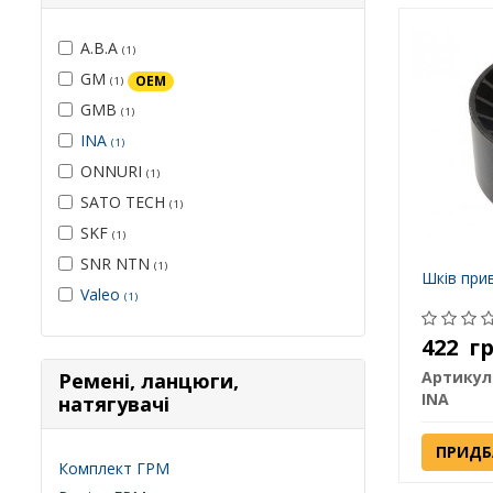
A.B.A
(1)
GM
OEM
(1)
GMB
(1)
INA
(1)
ONNURI
(1)
SATO TECH
(1)
SKF
(1)
SNR NTN
(1)
Шків при
Valeo
(1)
422
г
Артикул
Ремені, ланцюги,
INA
натягувачі
ПРИДБ
Комплект ГРМ