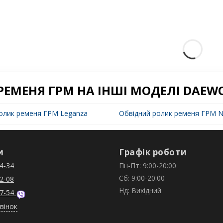
РЕМЕНЯ ГРМ НА ІНШІ МОДЕЛІ DAEW
олик ременя ГРМ Leganza
Обвідний ролик ременя ГРМ N
и
Графік роботи
4-34
Пн-Пт: 9:00-20:00
Сб: 9:00-20:00
2-08
Нд: Вихідний
7-54
вінок
N