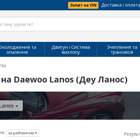
Доставка і оплат
Запит на VIN
Охолодження та
Двигун і Система
Зчеплення та
опалення
вихлопу
трансмісія
ГРМ
на Daewoo Lanos (Деу Ланос)
Lanos
я:
за рейтингом
Резуль