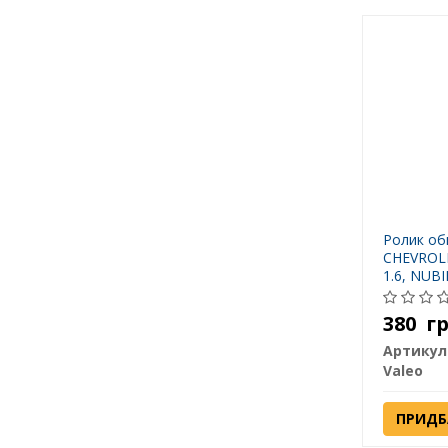
Ролик об
CHEVROLE
1.6, NUB
VALEO P
380
г
Артикул
Valeo
ПРИДБ