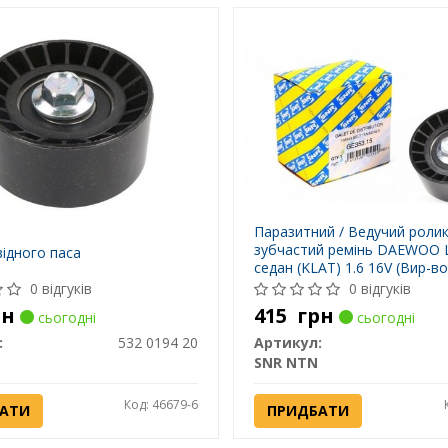
Паразитний / Ведучий ролик
зубчастий ремінь DAEWOO
відного паса
седан (KLAT) 1.6 16V (Вир-в
SNR)
0 відгуків
0 відгуків
рн
415
грн
сьогодні
сьогодні
:
532 0194 20
Артикул:
SNR NTN
Код: 46679-6
АТИ
ПРИДБАТИ