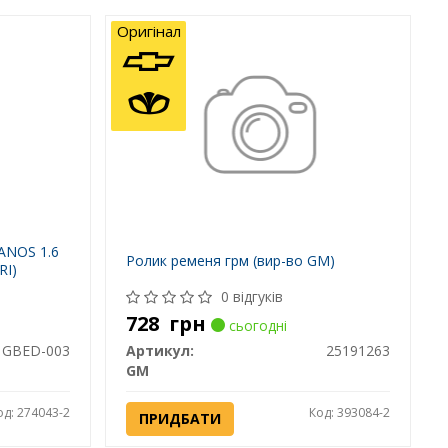
Оригінал
ANOS 1.6
Ролик ременя грм (вир-во GM)
RI)
0 відгуків
728
грн
сьогодні
GBED-003
Артикул:
25191263
GM
од: 274043-2
Код: 393084-2
ПРИДБАТИ