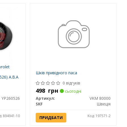
rolet
Шків привідного паса
526) A.B.A
0 відгуків
498
грн
сьогодні
YP260526
Артикул:
VKM 80000
SKF
Швеція
д: 894941-10
Код: 197571-2
ПРИДБАТИ