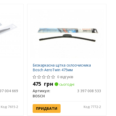
Безкаркасна щітка склоочисника
Bosch AeroTwin 475мм
0 відгуків
475
грн
сьогодні
97 004 669
Артикул:
3 397 008 533
BOSCH
Код: 7615-2
Код: 7772-2
ПРИДБАТИ