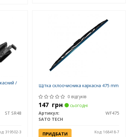
касний /
Щітка склоочисника каркасна 475 mm
0 відгуків
147
грн
сьогодні
ST SR48
Артикул:
WF475
SATO TECH
од: 319502-3
Код: 168418-7
ПРИДБАТИ