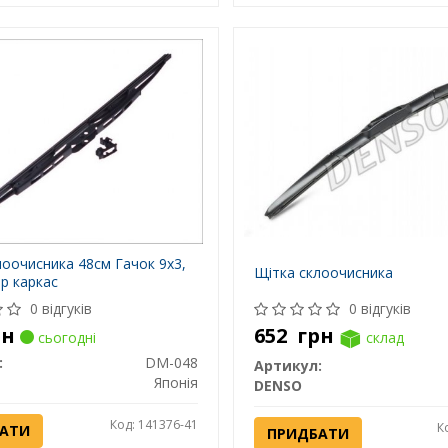
лоочисника 48см Гачок 9x3,
Щітка склоочисника
р каркас
0 відгуків
0 відгуків
рн
652
грн
сьогодні
склад
:
DM-048
Артикул:
Японія
DENSO
Код: 141376-41
К
АТИ
ПРИДБАТИ