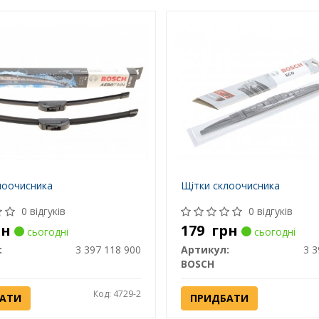
лоочисника
Щітки склоочисника
0 відгуків
0 відгуків
рн
179
грн
сьогодні
сьогодні
:
3 397 118 900
Артикул:
3 3
BOSCH
Код: 4729-2
АТИ
ПРИДБАТИ