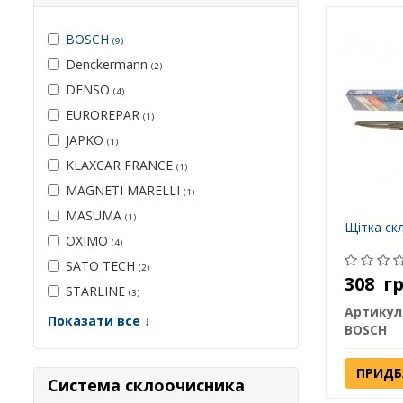
BOSCH
(9)
Denckermann
(2)
DENSO
(4)
EUROREPAR
(1)
JAPKO
(1)
KLAXCAR FRANCE
(1)
MAGNETI MARELLI
(1)
MASUMA
(1)
Щітка ск
OXIMO
(4)
SATO TECH
(2)
308
г
STARLINE
(3)
Артикул
Показати все ↓
BOSCH
ПРИДБ
Система склоочисника