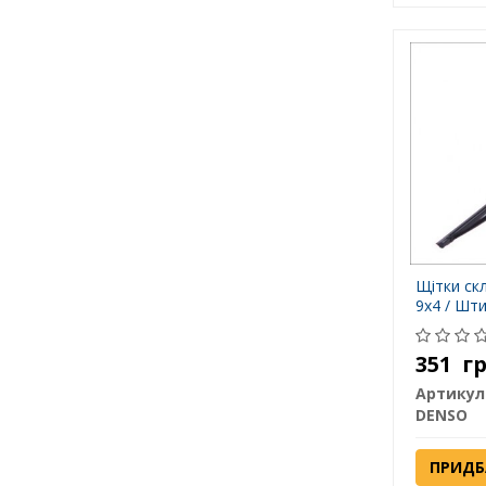
Щітки ск
9x4 / Шти
351
г
Артикул
DENSO
ПРИДБ