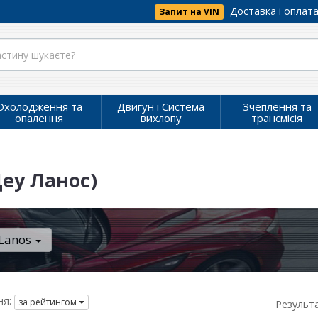
Доставка і оплат
Запит на VIN
Охолодження та
Двигун і Система
Зчеплення та
опалення
вихлопу
трансмісія
еу Ланос)
Lanos
я:
за рейтингом
Результ