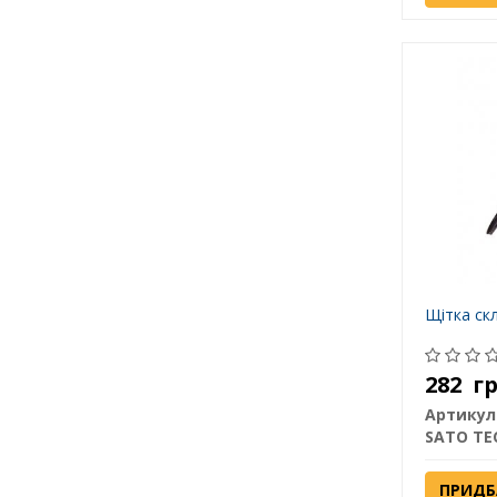
Щітка ск
282
г
Артикул
SATO TE
ПРИДБ