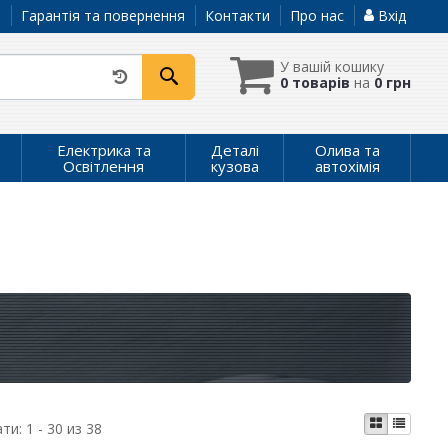
а
Гарантія та повернення
Контакти
Про нас
Вхід
У вашій кошику
0 товарів
на
0 грн
Електрика та
Деталі
Олива та
Освітлення
кузова
автохімія
ати:
1 - 30 из 38