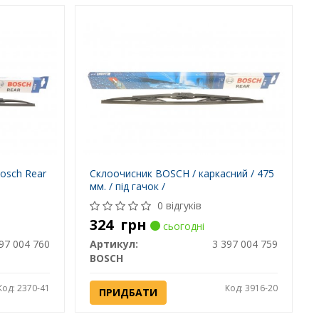
osch Rear
Склоочисник BOSCH / каркасний / 475
мм. / під гачок /
0 відгуків
324
грн
сьогодні
97 004 760
Артикул:
3 397 004 759
BOSCH
Код: 2370-41
Код: 3916-20
ПРИДБАТИ