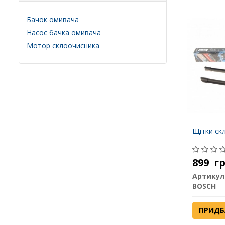
Бачок омивача
Насос бачка омивача
Мотор склоочисника
Щітки ск
899
г
Артикул
BOSCH
ПРИДБ