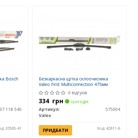
ка Bosch
Безкаркасна щітка склоочисника
Valeo First Multiconnection 475мм
0 відгуків
334
грн
сьогодні
97 118 540
Артикул:
575004
Valeo
од: 20585-41
Код: 42811-6
ПРИДБАТИ