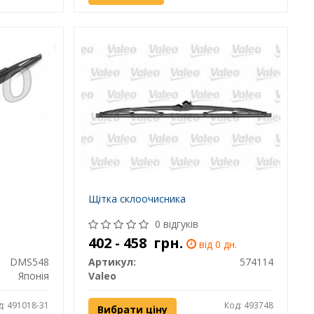
Щітка склоочисника
0 відгуків
402 - 458
грн.
від 0 дн.
DMS548
Артикул:
574114
Японія
Valeo
д: 491018-31
Код: 493748
Вибрати ціну