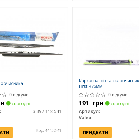
Каркасна щітка склоочисник
лоочисника
First 475мм
0 відгуків
0 відгуків
рн
191
грн
сьогодні
сьогодні
:
3 397 118 541
Артикул:
Valeo
Код: 44452-41
АТИ
ПРИДБАТИ