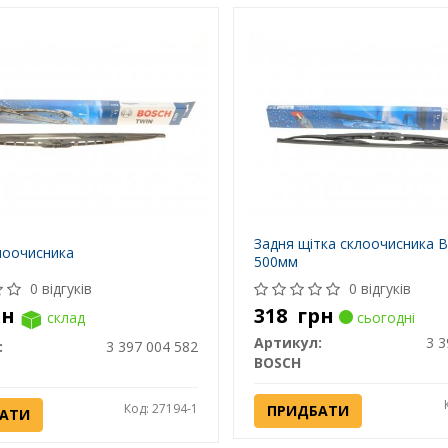
Задня щітка склоочисника B
лоочисника
500мм
0 відгуків
0 відгуків
рн
318
грн
склад
сьогодні
Артикул:
3 3
:
3 397 004 582
BOSCH
Код: 27194-1
ПРИДБАТИ
АТИ