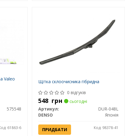
а Valeo
Щітка склоочисника гібридна
0 відгуків
548
грн
сьогодні
575548
Артикул:
DUR-048L
DENSO
Японія
Код: 61863-6
Код: 98378-41
ПРИДБАТИ