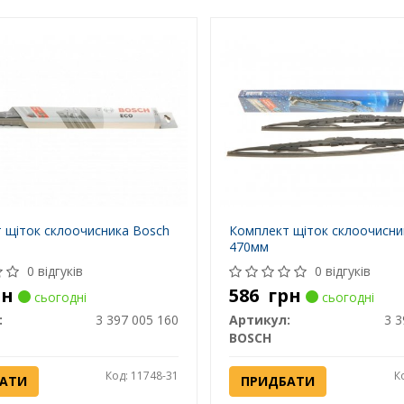
 щіток склоочисника Bosch
Комплект щіток склоочисни
470мм
0 відгуків
0 відгуків
рн
586
грн
сьогодні
сьогодні
:
3 397 005 160
Артикул:
3 3
BOSCH
Код: 11748-31
К
АТИ
ПРИДБАТИ