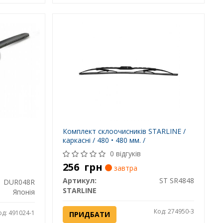
Комплект склоочисників STARLINE /
каркасні / 480 • 480 мм. /
0 відгуків
256
грн
завтра
Артикул:
ST SR4848
DUR048R
STARLINE
Японія
Код: 274950-3
од: 491024-1
ПРИДБАТИ