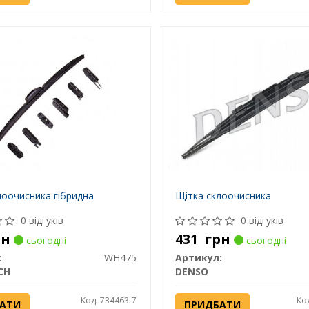
лоочисника гібридна
Щітка склоочисника
0 відгуків
0 відгуків
рн
431
грн
сьогодні
сьогодні
:
WH475
Артикул:
CH
DENSO
Код: 734463-7
Ко
АТИ
ПРИДБАТИ