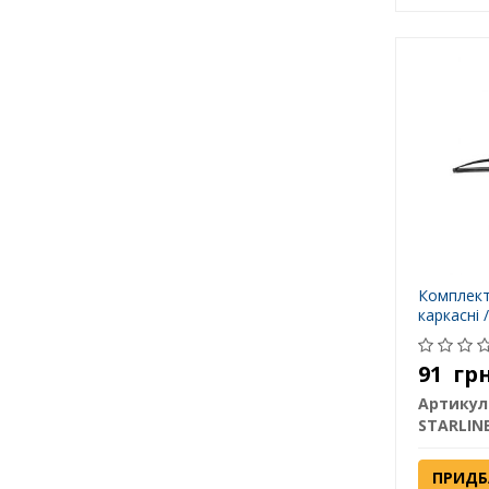
Комплект
каркасні /
91
гр
Артикул
STARLIN
ПРИДБ