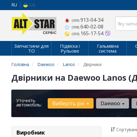
RU
UA
913-04-34
(099)
640-02-08
(098)
165-17-54
(093)
Запчастини для
Підвіска і
Гальмівна
ТО
Рульове
система
Головна
Daewoo
Lanos
Двірники
Двірники на Daewoo Lanos (Д
Уточніть
Виберіть рік
Daewoo
автомобіль:
Сортуванн
Виробник