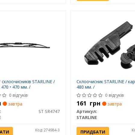
 склоочисників STARLINE /
Склоочисник STARLINE / кар
 470 • 470 мм. /
480 мм. /
0 відгуків
0 відгуків
н
161
грн
завтра
завтра
:
ST SR4747
Артикул:
E
STARLINE
Код: 274984-3
К
АТИ
ПРИДБАТИ