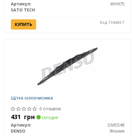
Артикул:
WH475
SATO TECH
Код: 734463-7
КУПИТЬ
Щітка склоочисника
0 отзывов
431
грн
сегодня
Артикул:
DMS548
DENSO
Япония