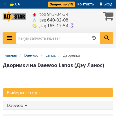
RU
UA
Контакты
Вход
Запрос по VIN
913-04-34
(099)
640-02-08
(098)
165-17-54
(093)
Главная
Daewoo
Lanos
Дворники
Дворники на Daewoo Lanos (Дэу Ланос)
Уточните
автомобиль:
Выберите год
Daewoo