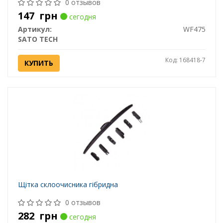
0 отзывов
147
грн
сегодня
Артикул:
WF475
SATO TECH
Код: 168418-7
КУПИТЬ
Щітка склоочисника гібридна
0 отзывов
282
грн
сегодня