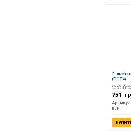
Гальмівна 
(DOT4)
751
г
Артикул
ELF
КУПИТ