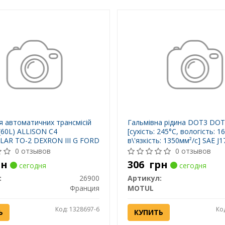
я автоматичних трансмісій
Гальмівна рідина DOT3 DOT
60L) ALLISON C4
[сухість: 245°C, вологість: 1
LAR TO-2 DEXRON III G FORD
в\'язкість: 1350мм²/с] SAE J1
MAN 339 F MB 236.5 MB
ISO/DIN 4925 FMVSS 116 D
0 отзывов
0 отзывов
ITH H55.6335.32 ZF TE-ML
116 DOT4,
рн
306
грн
сегодня
сегодня
E-ML 04D ZF TE-ML 14A ZF
:
26900
Артикул:
Франция
MOTUL
Код: 1328697-6
Ко
Ь
КУПИТЬ