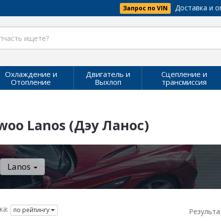
Доставка и о
Запрос по VIN
Охлаждение и
Двигатель и
Сцепление и
Отопление
Выхлоп
трансмиссия
oo Lanos (Дэу Ланос)
Lanos
ка:
по рейтингу
Результа