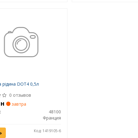
а рідина DOT4 0,5л
0 отзывов
рн
завтра
:
48100
Франция
Код: 1419105-6
Ь