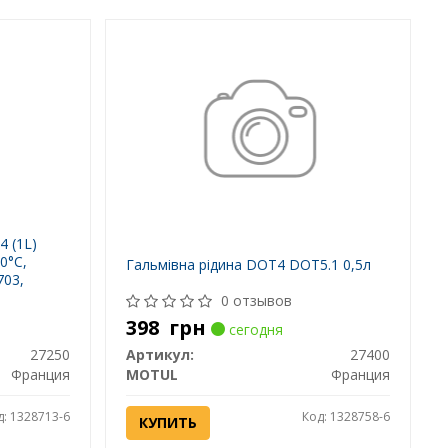
4 (1L)
60°C,
Гальмівна рідина DOT4 DOT5.1 0,5л
703,
OT3 FMVSS
0 отзывов
398
грн
сегодня
27250
Артикул:
27400
Франция
MOTUL
Франция
д: 1328713-6
Код: 1328758-6
КУПИТЬ