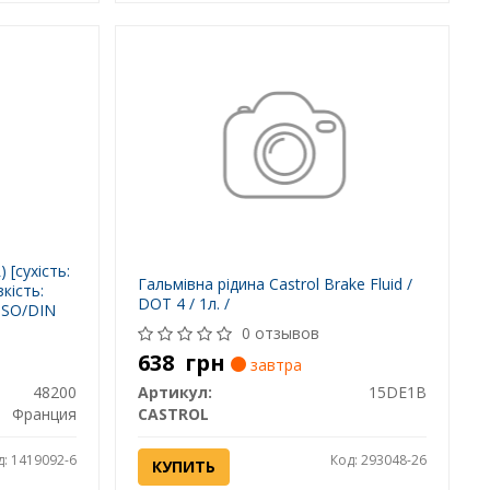
 [сухість:
Гальмівна рідина Castrol Brake Fluid /
зкість:
DOT 4 / 1л. /
 ISO/DIN
0 отзывов
638
грн
завтра
48200
Артикул:
15DE1B
Франция
CASTROL
д: 1419092-6
Код: 293048-26
КУПИТЬ