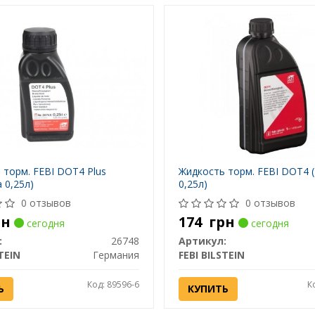
 торм. FEBI DOT4 Plus
Жидкость торм. FEBI DOT4 
 0,25л)
0,25л)
0 отзывов
0 отзывов
рн
174
грн
сегодня
сегодня
:
26748
Артикул:
TEIN
Германия
FEBI BILSTEIN
Код: 89596-6
К
Ь
КУПИТЬ