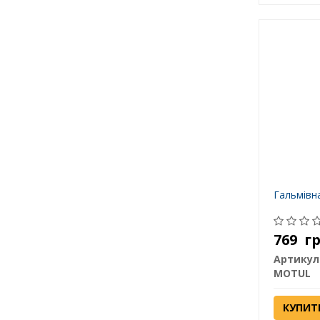
Гальмівн
769
г
Артикул
MOTUL
КУПИТ