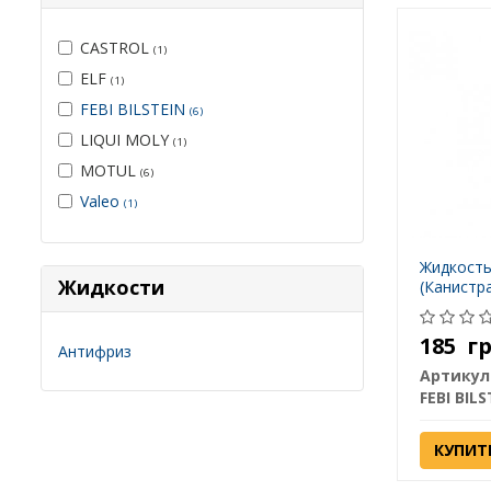
CASTROL
(1)
ELF
(1)
FEBI BILSTEIN
(6)
LIQUI MOLY
(1)
MOTUL
(6)
Valeo
(1)
Жидкость
Жидкости
(Канистра
185
г
Антифриз
Артикул
FEBI BILS
КУПИТ