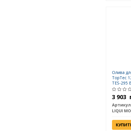
Олива дл
TopTec 1
TES-295 
8072 B B
CATERPIL
3 903
CHRYSLER
Артикул
LIQUI MO
КУПИТ