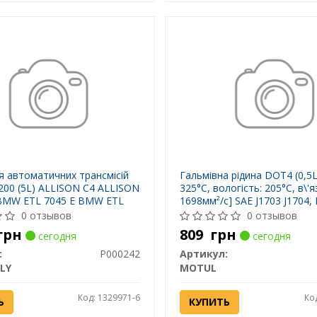
я автоматичних трансмісій
Гальмівна рідина DOT4 (0,5L)
200 (5L) ALLISON C4 ALLISON
325°C, вологість: 205°C, в\'я
BMW ETL 7045 E BMW ETL
1698мм²/с] SAE J1703 J1704,
MW LA 2634 BMW LT 71141
4925
0 отзывов
0 отзывов
LAR TO-2 CHRYSLER ATF +3
грн
809
грн
сегодня
сегодня
 ATF +4 DAIMLER
:
P000242
Артикул:
LY
MOTUL
Код: 1329971-6
Ко
Ь
КУПИТЬ