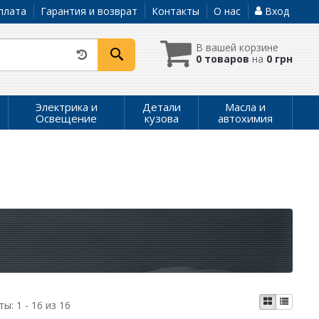
плата
Гарантия и возврат
Контакты
О нас
Вход
В вашей корзине
0 товаров
на
0 грн
Электрика и
Детали
Масла и
Освещение
кузова
автохимия
ты:
1 - 16 из 16