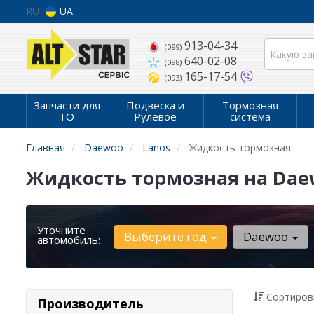
RU
UA
913-04-34
(099)
640-02-08
(098)
165-17-54
(093)
Запчасти для
Подвеска и
Тормозная
ТО
Рулевое
система
Главная
Daewoo
Lanos
Жидкость тормозная
Жидкость тормозная на Daew
Уточните
Выберите год
Daewoo
автомобиль:
Сортиров
Производитель