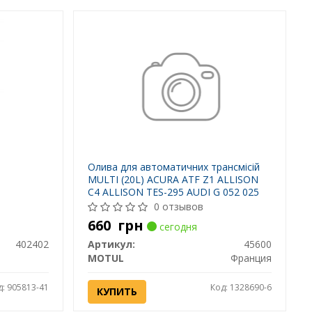
Олива для автоматичних трансмісій
MULTI (20L) ACURA ATF Z1 ALLISON
C4 ALLISON TES-295 AUDI G 052 025
AUDI G 052 162 AUDI G 052 533 AUDI
0 отзывов
G 052 990 AUDI G 055 005 AUDI G 055
660
грн
сегодня
025 AUDI TIP-TRON
402402
Артикул:
45600
MOTUL
Франция
д: 905813-41
Код: 1328690-6
КУПИТЬ