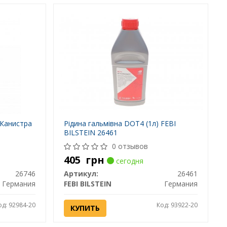
(Канистра
Рідина гальмівна DOT4 (1л) FEBI
BILSTEIN 26461
0 отзывов
405
грн
сегодня
26746
Артикул:
26461
Германия
FEBI BILSTEIN
Германия
од: 92984-20
Код: 93922-20
КУПИТЬ