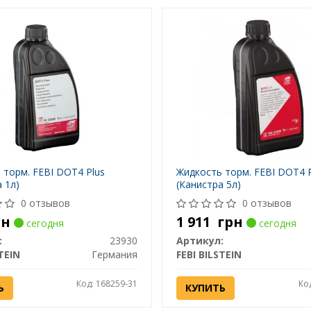
 торм. FEBI DOT4 Plus
Жидкость торм. FEBI DOT4 
 1л)
(Канистра 5л)
0 отзывов
0 отзывов
рн
1 911
грн
сегодня
сегодня
:
23930
Артикул:
TEIN
Германия
FEBI BILSTEIN
Код: 168259-31
Ко
Ь
КУПИТЬ