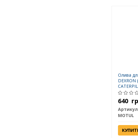
Олива дл
DEXRON (
CATERPIL
MERCON 
236.9 VO
640
г
03D ZF T
Артикул
MOTUL
КУПИТ