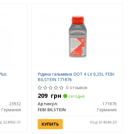
Plus
Рідина гальмівна DOT 4 LV 0,25L FEBI
BILSTEIN 171876
0 отзывов
209
грн
сегодня
23932
Артикул:
171876
Германия
FEBI BILSTEIN
Германия
д: 324992-31
Код: 614046-20
КУПИТЬ