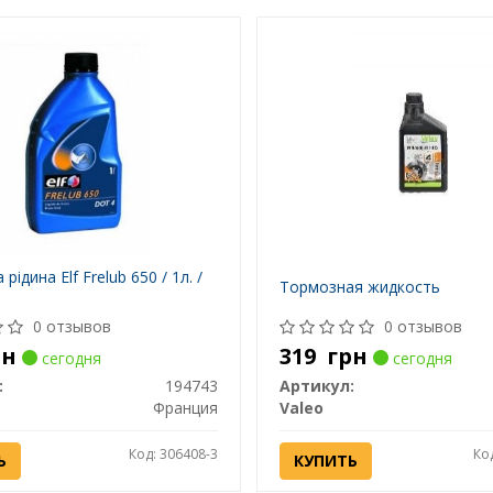
рідина Elf Frelub 650 / 1л. /
Тормозная жидкость
0 отзывов
0 отзывов
рн
319
грн
сегодня
сегодня
:
194743
Артикул:
Франция
Valeo
Код: 306408-3
Ко
Ь
КУПИТЬ