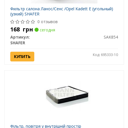
Фильтр салона Ланос/Сенс /Opel Kadett E (угольный)
(узкий) SHAFER
0 отзывов
168
грн
сегодня
Артикул:
SAK854
SHAFER
Код: 695333-10
КУПИТЬ
Фільтр, повітря у внутрішній простір