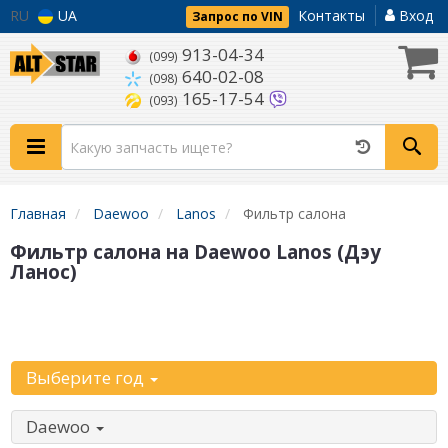
RU
UA
Контакты
Вход
Запрос по VIN
913-04-34
(099)
640-02-08
(098)
165-17-54
(093)
Главная
Daewoo
Lanos
Фильтр салона
Фильтр салона на Daewoo Lanos (Дэу
Ланос)
Уточните
автомобиль:
Выберите год
Daewoo