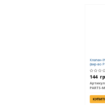
Клапан-I
(вир-во 
144
г
Артикул
PARTS-M
КУПИТ