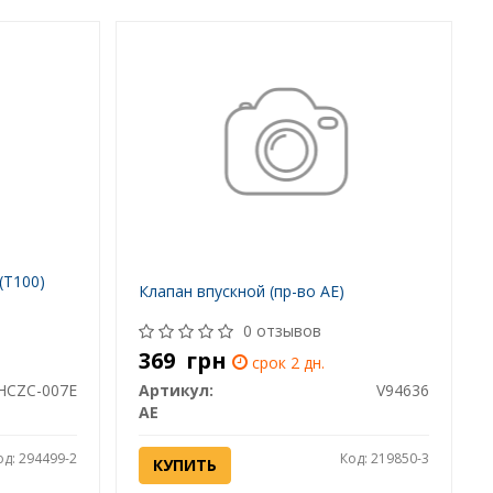
(T100)
Клапан впускной (пр-во AE)
0 отзывов
369
грн
срок 2 дн.
HCZC-007E
Артикул:
V94636
AE
од: 294499-2
Код: 219850-3
КУПИТЬ