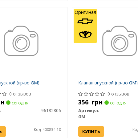
Оригинал
пускной (пр-во GM)
Клапан впускной (пр-во GM)
0 отзывов
0 отзывов
рн
356
грн
сегодня
сегодня
:
96182806
Артикул:
GM
Код: 400834-10
Ко
Ь
КУПИТЬ