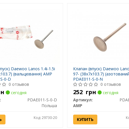
пуск) Daewoo Lanos 1.4i-1.5i
Клапан (впуск) Daewoo Lanos
x103.7) (вальцювання) AMP
97- (38x7x103.7) (азотовани
S-0-D
PDAE011-S-0-N
0 отзывов
0 отзывов
рн
252
грн
сегодня
сегодня
:
PDAE011-S-0-D
Артикул:
PDAE
Польша
AMP
Код: 29730-20
К
Ь
КУПИТЬ