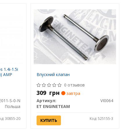
 1.4i-1.5i
й) AMP
Впускний клапан
0 отзывов
309
грн
завтра
011-S-0-N
Артикул:
VI0064
Польша
ET ENGINETEAM
од: 30855-20
Код: 525155-3
КУПИТЬ