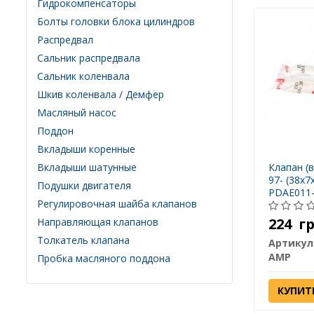
Гидрокомпенсаторы
Болты головки блока цилиндров
Распредвал
Сальник распредвала
Сальник коленвала
Шкив коленвала / Демфер
Масляный насос
Поддон
Вкладыши коренные
Вкладыши шатунные
Клапан (в
97- (38x7
Подушки двигателя
PDAE011-
Регулировочная шайба клапанов
224
г
Направляющая клапанов
Толкатель клапана
Артикул
AMP
Пробка масляного поддона
КУПИТ