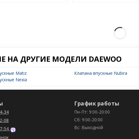
Е НА ДРУГИЕ МОДЕЛИ DAEWOO
ускные Matiz
Клапана впускные Nubira
ускные Nexia
ы
График работы
4-34
Пн-Пт: 9:00-20:00
Сб: 9:00-20:00
2-08
Вс: Выходной
7-54
онок