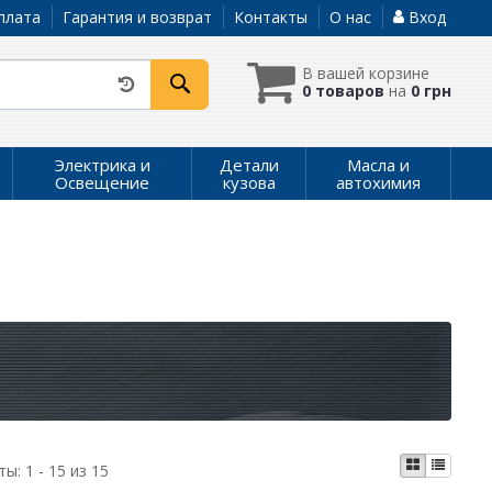
плата
Гарантия и возврат
Контакты
О нас
Вход
В вашей корзине
0 товаров
на
0 грн
Электрика и
Детали
Масла и
Освещение
кузова
автохимия
ты:
1 - 15 из 15