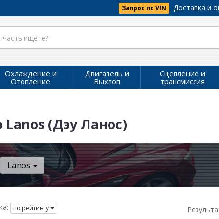
Доставка и о
Запрос по VIN
Охлаждение и
Двигатель и
Сцепление и
Отопление
Выхлоп
трансмиссия
 Lanos (Дэу Ланос)
Lanos
ка:
по рейтингу
Результа