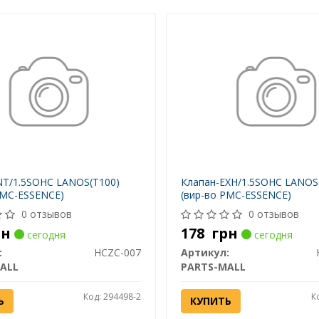
NT/1.5SOHC LANOS(T100)
Клапан-EXH/1.5SOHC LANOS
PMC-ESSENCE)
(вир-во PMC-ESSENCE)
0 отзывов
0 отзывов
рн
178
грн
сегодня
сегодня
:
HCZC-007
Артикул:
ALL
PARTS-MALL
Код: 294498-2
К
Ь
КУПИТЬ