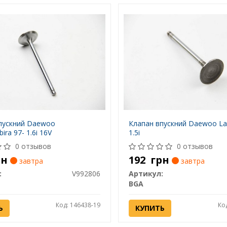
пускний Daewoo
Клапан впускний Daewoo La
ira 97- 1.6i 16V
1.5i
0 отзывов
0 отзывов
рн
192
грн
завтра
завтра
:
V992806
Артикул:
BGA
Код: 146438-19
Ко
Ь
КУПИТЬ