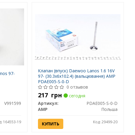
Клапан (впуск) Daewoo Lanos 1.6 16V
nos 97-
97- (30.3x6x102.4) (вальцювання) AMP
PDAE005-S-0-D
0 отзывов
217
грн
сегодня
V991599
Артикул:
PDAE005-S-0-D
AMP
Польша
д: 164553-19
Код: 29499-20
КУПИТЬ