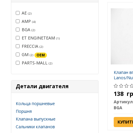
AE
(2)
AMP
(4)
BGA
(2)
ET ENGINETEAM
(1)
FRECCIA
(2)
GM
OEM
(2)
PARTS-MALL
(2)
Клапан в
Lanos/Nub
Детали двигателя
138
г
Артикул
Кольца поршневые
BGA
Поршня
Клапана выпускные
КУПИТ
Сальники клапанов