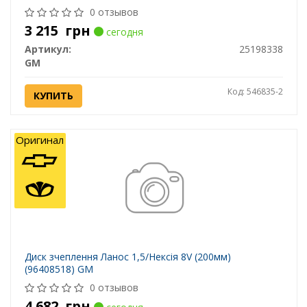
0 отзывов
3 215
грн
сегодня
Артикул:
25198338
GM
Код: 546835-2
КУПИТЬ
Оригинал
Диск зчеплення Ланос 1,5/Нексія 8V (200мм)
(96408518) GM
0 отзывов
4 682
грн