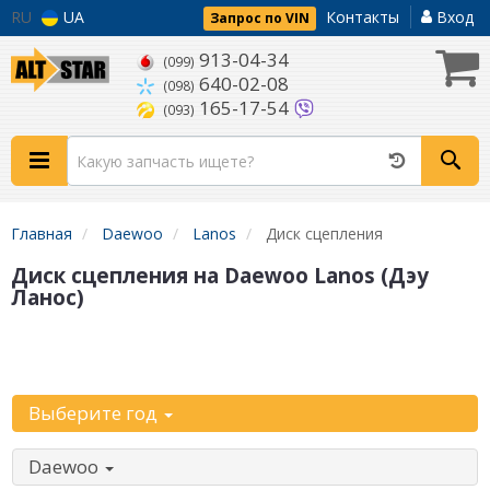
RU
UA
Контакты
Вход
Запрос по VIN
913-04-34
(099)
640-02-08
(098)
165-17-54
(093)
Главная
Daewoo
Lanos
Диск сцепления
Диск сцепления на Daewoo Lanos (Дэу
Ланос)
Уточните
автомобиль:
Выберите год
Daewoo