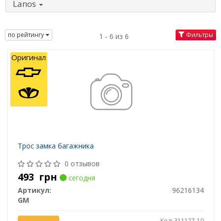
Lanos
по рейтингу
Фильтры
1 - 6 из 6
Оригинал
Трос замка багажника
0 отзывов
493
грн
сегодня
Артикул:
96216134
GM
Код: 311127-10