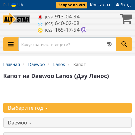
RU
UA
Контакты
Вход
Запрос по VIN
913-04-34
(099)
640-02-08
(098)
165-17-54
(093)
Главная
Daewoo
Lanos
Капот
Капот на Daewoo Lanos (Дэу Ланос)
Уточните
автомобиль:
Выберите год
Daewoo