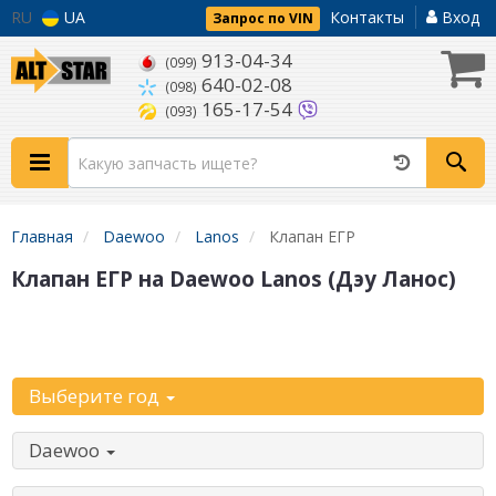
RU
UA
Контакты
Вход
Запрос по VIN
913-04-34
(099)
640-02-08
(098)
165-17-54
(093)
Главная
Daewoo
Lanos
Клапан ЕГР
Клапан ЕГР на Daewoo Lanos (Дэу Ланос)
Уточните
автомобиль:
Выберите год
Daewoo