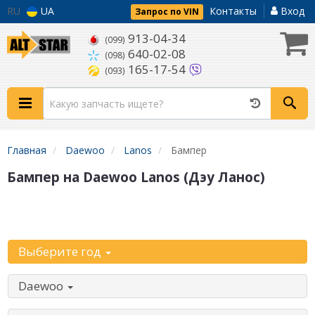
RU
UA
Контакты
Вход
Запрос по VIN
913-04-34
(099)
640-02-08
(098)
165-17-54
(093)
Главная
Daewoo
Lanos
Бампер
Бампер на Daewoo Lanos (Дэу Ланос)
Уточните
автомобиль:
Выберите год
Daewoo