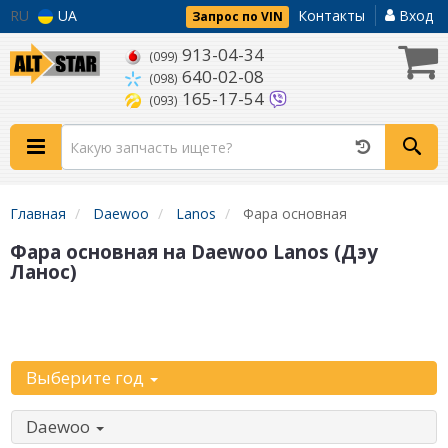
RU
UA
Контакты
Вход
Запрос по VIN
913-04-34
(099)
640-02-08
(098)
165-17-54
(093)
Главная
Daewoo
Lanos
Фара основная
Фара основная на Daewoo Lanos (Дэу
Ланос)
Уточните
автомобиль:
Выберите год
Daewoo