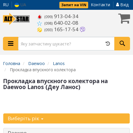
RU
UA
Контакти
Вхід
Запит на VIN
913-04-34
(099)
640-02-08
(098)
165-17-54
(093)
Головна
Daewoo
Lanos
Прокладка впускного колектора
Прокладка впускного колектора на
Daewoo Lanos (Деу Ланос)
Уточніть
автомобіль:
Виберіть рік
Daewoo