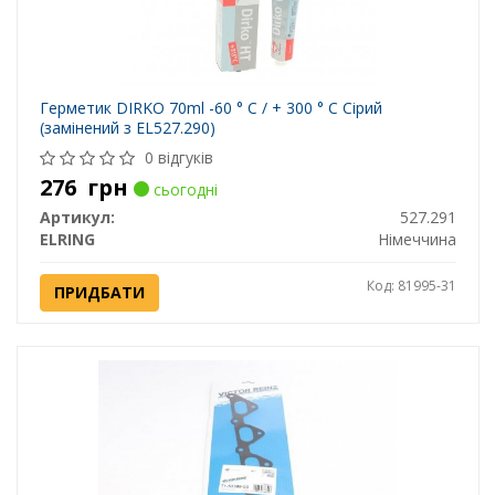
Герметик DIRKO 70ml -60 ° C / + 300 ° C Сірий
(замінений з EL527.290)
0 відгуків
276
грн
сьогодні
Артикул:
527.291
ELRING
Німеччина
Код: 81995-31
ПРИДБАТИ