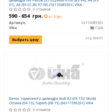
цилиндра VW Passat (97-02)/Audi A100 (83-94), A4 (95-
01), A6 (95-01,80 97-96) (16110085301) VIKA
0 отзывов
590 - 654
грн.
от 0 дн.
Артикул:
16110085301
Vika
США
Код: 889031
Выбрать цену
Бачок тормозного цилиндра Audi A3 (04-13)/ Skoda
Octavia (04-13), Superb (08-15) (66111596201) VIKA
0 отзывов