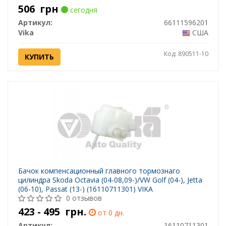
506
грн
сегодня
Артикул:
66111596201
Vika
США
Код: 890511-10
КУПИТЬ
Бачок компенсационный главного тормознаго
цилиндра Skoda Octavia (04-08,09-)/VW Golf (04-), Jetta
(06-10), Passat (13-) (16110711301) VIKA
0 отзывов
423 - 495
грн.
от 0 дн.
Артикул:
16110711301