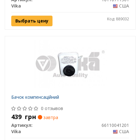
Vika
США
Код: 889032
Выбрать цену
Бачок компенсацiйний
0 отзывов
439
грн
завтра
Артикул:
66110041201
Vika
США